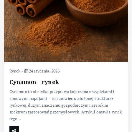
Rynek
24 stycznia, 2026
Cynamon – rynek
Cynamon to nie tylko przyprawa kojarzona z wypiekami i
zimowymi napojami — to surowiec o złożonej strukturze
rynkowej, dużym znaczeniu gospodarczym i szerokim
spektrum zastosowań przemysłowych. Artykuł omawia rynek
tego…