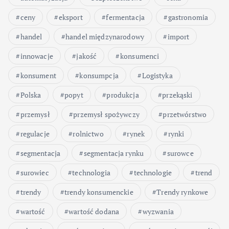
ceny
eksport
fermentacja
gastronomia
handel
handel międzynarodowy
import
innowacje
jakość
konsumenci
konsument
konsumpcja
Logistyka
Polska
popyt
produkcja
przekąski
przemysł
przemysł spożywczy
przetwórstwo
regulacje
rolnictwo
rynek
rynki
segmentacja
segmentacja rynku
surowce
surowiec
technologia
technologie
trend
trendy
trendy konsumenckie
Trendy rynkowe
wartość
wartość dodana
wyzwania