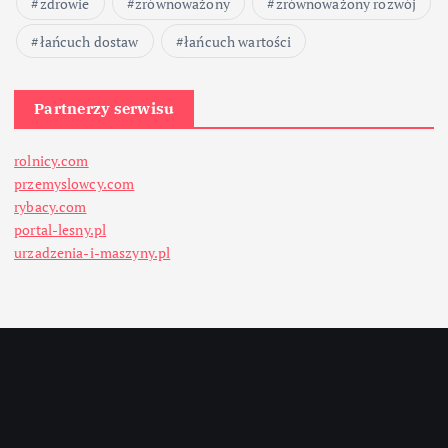
zdrowie
zrównoważony
zrównoważony rozwój
łańcuch dostaw
łańcuch wartości
Partnerzy serwisu
rolnicy.com
przemyslowcy.com
rybacy.com
portal-lesny.pl
urzadzenia-i-maszyny.pl