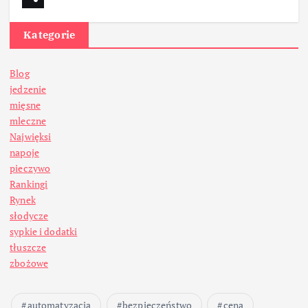
Kategorie
Blog
jedzenie
mięsne
mleczne
Najwięksi
napoje
pieczywo
Rankingi
Rynek
słodycze
sypkie i dodatki
tłuszcze
zbożowe
automatyzacja
bezpieczeństwo
cena