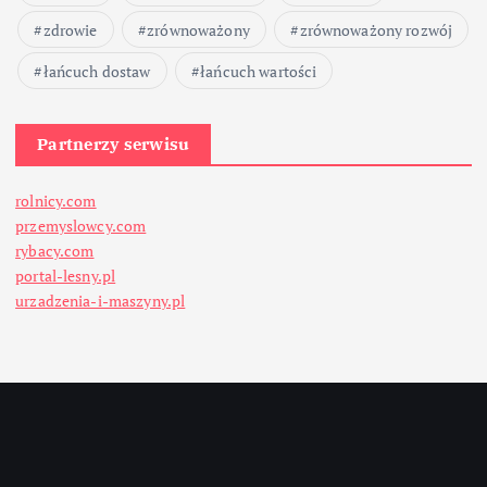
zdrowie
zrównoważony
zrównoważony rozwój
łańcuch dostaw
łańcuch wartości
Partnerzy serwisu
rolnicy.com
przemyslowcy.com
rybacy.com
portal-lesny.pl
urzadzenia-i-maszyny.pl