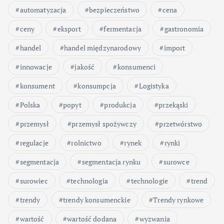
automatyzacja
bezpieczeństwo
cena
ceny
eksport
fermentacja
gastronomia
handel
handel międzynarodowy
import
innowacje
jakość
konsumenci
konsument
konsumpcja
Logistyka
Polska
popyt
produkcja
przekąski
przemysł
przemysł spożywczy
przetwórstwo
regulacje
rolnictwo
rynek
rynki
segmentacja
segmentacja rynku
surowce
surowiec
technologia
technologie
trend
trendy
trendy konsumenckie
Trendy rynkowe
wartość
wartość dodana
wyzwania