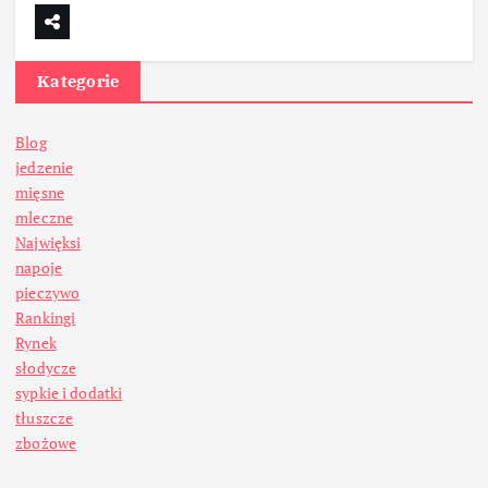
Kategorie
Blog
jedzenie
mięsne
mleczne
Najwięksi
napoje
pieczywo
Rankingi
Rynek
słodycze
sypkie i dodatki
tłuszcze
zbożowe