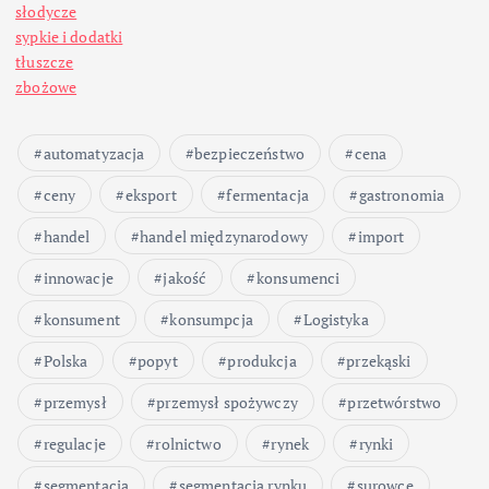
słodycze
sypkie i dodatki
tłuszcze
zbożowe
automatyzacja
bezpieczeństwo
cena
ceny
eksport
fermentacja
gastronomia
handel
handel międzynarodowy
import
innowacje
jakość
konsumenci
konsument
konsumpcja
Logistyka
Polska
popyt
produkcja
przekąski
przemysł
przemysł spożywczy
przetwórstwo
regulacje
rolnictwo
rynek
rynki
segmentacja
segmentacja rynku
surowce