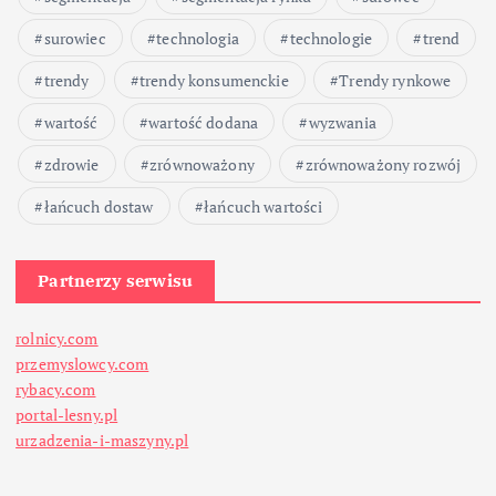
surowiec
technologia
technologie
trend
trendy
trendy konsumenckie
Trendy rynkowe
wartość
wartość dodana
wyzwania
zdrowie
zrównoważony
zrównoważony rozwój
łańcuch dostaw
łańcuch wartości
Partnerzy serwisu
rolnicy.com
przemyslowcy.com
rybacy.com
portal-lesny.pl
urzadzenia-i-maszyny.pl