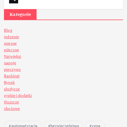
Kategorie
Blog
jedzenie
mięsne
mleczne
Najwięksi
napoje
pieczywo
Rankingi
Rynek
słodycze
sypkie i dodatki
tłuszcze
zbożowe
automatyzacja
bezpieczeństwo
cena