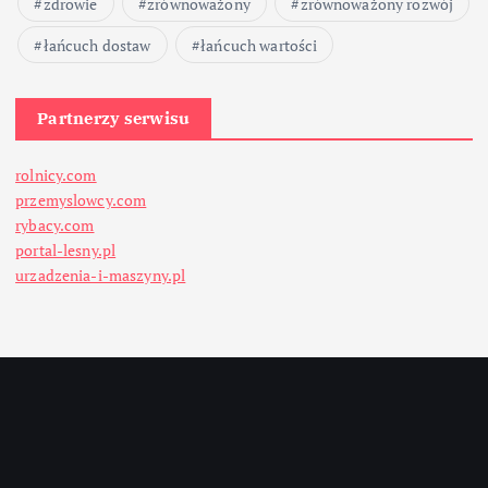
zdrowie
zrównoważony
zrównoważony rozwój
łańcuch dostaw
łańcuch wartości
Partnerzy serwisu
rolnicy.com
przemyslowcy.com
rybacy.com
portal-lesny.pl
urzadzenia-i-maszyny.pl