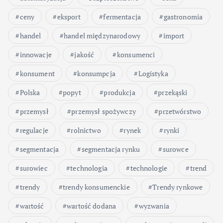
ceny
eksport
fermentacja
gastronomia
handel
handel międzynarodowy
import
innowacje
jakość
konsumenci
konsument
konsumpcja
Logistyka
Polska
popyt
produkcja
przekąski
przemysł
przemysł spożywczy
przetwórstwo
regulacje
rolnictwo
rynek
rynki
segmentacja
segmentacja rynku
surowce
surowiec
technologia
technologie
trend
trendy
trendy konsumenckie
Trendy rynkowe
wartość
wartość dodana
wyzwania