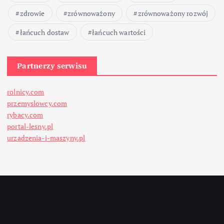
zdrowie
zrównoważony
zrównoważony rozwój
łańcuch dostaw
łańcuch wartości
Partnerzy serwisu
rolnicy.com
przemyslowcy.com
rybacy.com
portal-lesny.pl
urzadzenia-i-maszyny.pl