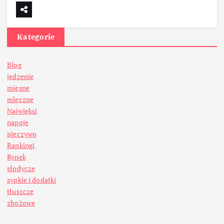
Kategorie
Blog
jedzenie
mięsne
mleczne
Najwięksi
napoje
pieczywo
Rankingi
Rynek
słodycze
sypkie i dodatki
tłuszcze
zbożowe