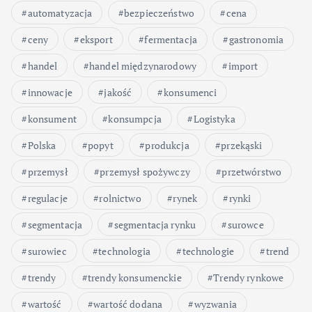
automatyzacja
bezpieczeństwo
cena
ceny
eksport
fermentacja
gastronomia
handel
handel międzynarodowy
import
innowacje
jakość
konsumenci
konsument
konsumpcja
Logistyka
Polska
popyt
produkcja
przekąski
przemysł
przemysł spożywczy
przetwórstwo
regulacje
rolnictwo
rynek
rynki
segmentacja
segmentacja rynku
surowce
surowiec
technologia
technologie
trend
trendy
trendy konsumenckie
Trendy rynkowe
wartość
wartość dodana
wyzwania