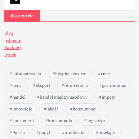
Kategorie
Blog
jedzenie
Rankingi
Rynek
automatyzacja
bezpieczeństwo
cena
ceny
eksport
fermentacja
gastronomia
handel
handel międzynarodowy
import
innowacje
jakość
konsumenci
konsument
konsumpcja
Logistyka
Polska
popyt
produkcja
przekąski