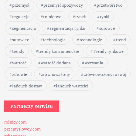
przemysł
przemysł spożywczy
przetwórstwo
regulacje
rolnictwo
rynek
rynki
segmentacja
segmentacja rynku
surowce
surowiec
technologia
technologie
trend
trendy
trendy konsumenckie
Trendy rynkowe
wartość
wartość dodana
wyzwania
zdrowie
zrównoważony
zrównoważony rozwój
łańcuch dostaw
łańcuch wartości
Partnerzy serwisu
rolnicy.com
przemyslowcy.com
rybacy.com