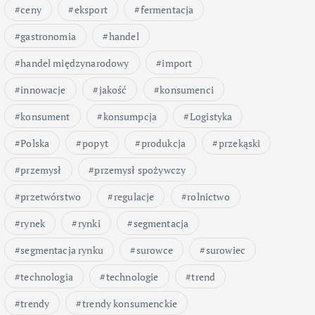
ceny
eksport
fermentacja
gastronomia
handel
handel międzynarodowy
import
innowacje
jakość
konsumenci
konsument
konsumpcja
Logistyka
Polska
popyt
produkcja
przekąski
przemysł
przemysł spożywczy
przetwórstwo
regulacje
rolnictwo
rynek
rynki
segmentacja
segmentacja rynku
surowce
surowiec
technologia
technologie
trend
trendy
trendy konsumenckie