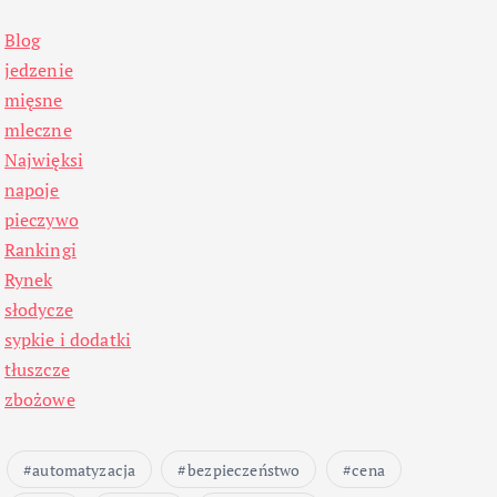
Blog
jedzenie
mięsne
mleczne
Najwięksi
napoje
pieczywo
Rankingi
Rynek
słodycze
sypkie i dodatki
tłuszcze
zbożowe
automatyzacja
bezpieczeństwo
cena