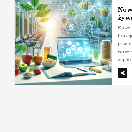
Nowe
żywn
Nowe t
funkcj
przemy
coraz 
zapot