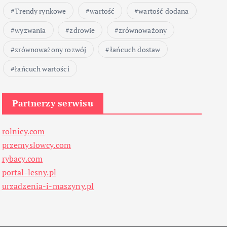
Trendy rynkowe
wartość
wartość dodana
wyzwania
zdrowie
zrównoważony
zrównoważony rozwój
łańcuch dostaw
łańcuch wartości
Partnerzy serwisu
rolnicy.com
przemyslowcy.com
rybacy.com
portal-lesny.pl
urzadzenia-i-maszyny.pl