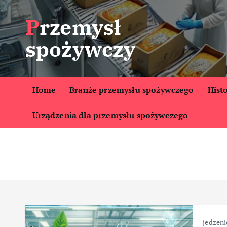
S
Przemysł
k
i
spożywczy
p
t
o
c
Home
Branże przemysłu spożywczego
Hist
o
Urządzenia dla przemysłu spożywczego
n
t
e
n
t
jedzeni