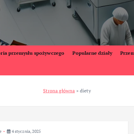
oria przemysłu spożywczego
Popularne działy
Przem
Strona główna
»
diety
e
4 stycznia, 2025