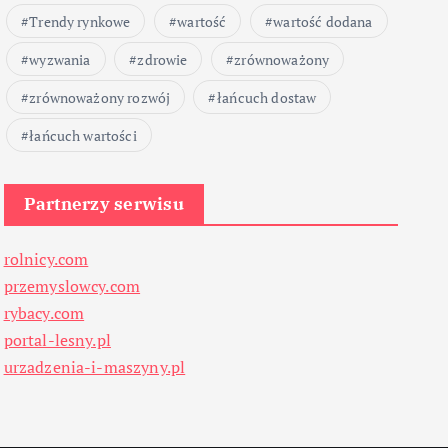
Trendy rynkowe
wartość
wartość dodana
wyzwania
zdrowie
zrównoważony
zrównoważony rozwój
łańcuch dostaw
łańcuch wartości
Partnerzy serwisu
rolnicy.com
przemyslowcy.com
rybacy.com
portal-lesny.pl
urzadzenia-i-maszyny.pl