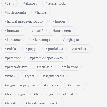
ceny
eksport
fermentacja
gastronomia
handel
handel międzynarodowy
import
innowacje
jakość
konsumenci
konsument
konsumpcja
Logistyka
Polska
popyt
produkcja
przekąski
przemysł
przemysł spożywczy
przetwórstwo
regulacje
rolnictwo
rynek
rynki
segmentacja
segmentacja rynku
surowce
surowiec
technologia
technologie
trend
trendy
trendy konsumenckie