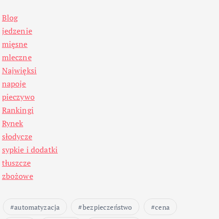
Blog
jedzenie
mięsne
mleczne
Najwięksi
napoje
pieczywo
Rankingi
Rynek
słodycze
sypkie i dodatki
tłuszcze
zbożowe
automatyzacja
bezpieczeństwo
cena