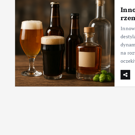
Inno
rzem
Innowa
desty
dynam
na roz
oczek