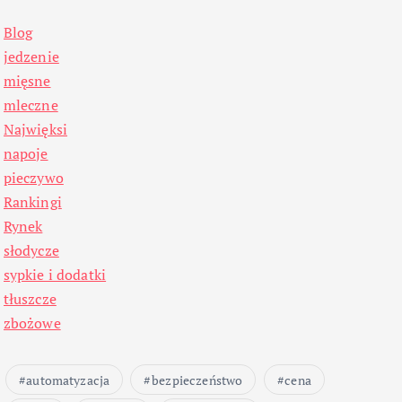
Blog
jedzenie
mięsne
mleczne
Najwięksi
napoje
pieczywo
Rankingi
Rynek
słodycze
sypkie i dodatki
tłuszcze
zbożowe
automatyzacja
bezpieczeństwo
cena