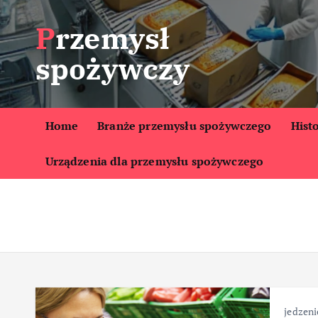
S
Przemysł
k
i
spożywczy
p
t
o
c
Home
Branże przemysłu spożywczego
Hist
o
Urządzenia dla przemysłu spożywczego
n
t
e
n
t
jedzeni