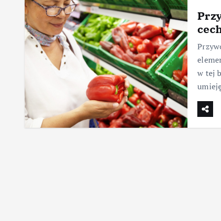
Prz
cec
Przyw
elemen
w tej 
umieję