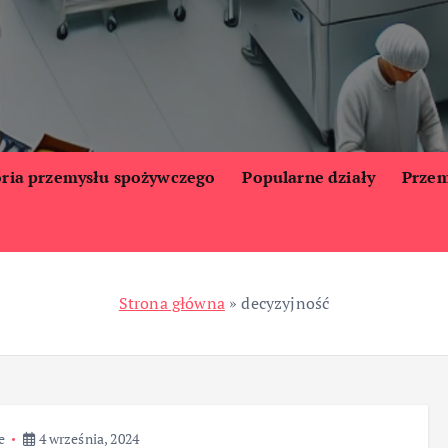
oria przemysłu spożywczego
Popularne działy
Przem
Strona główna
»
decyzyjność
e
4 września, 2024