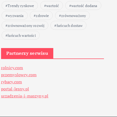
Trendy rynkowe
wartość
wartość dodana
wyzwania
zdrowie
zrównoważony
zrównoważony rozwój
łańcuch dostaw
łańcuch wartości
Partnerzy serwisu
rolnicy.com
przemyslowcy.com
rybacy.com
portal-lesny.pl
urzadzenia-i-maszyny.pl