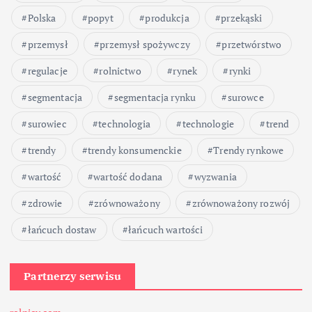
Polska
popyt
produkcja
przekąski
przemysł
przemysł spożywczy
przetwórstwo
regulacje
rolnictwo
rynek
rynki
segmentacja
segmentacja rynku
surowce
surowiec
technologia
technologie
trend
trendy
trendy konsumenckie
Trendy rynkowe
wartość
wartość dodana
wyzwania
zdrowie
zrównoważony
zrównoważony rozwój
łańcuch dostaw
łańcuch wartości
Partnerzy serwisu