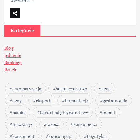
Wyzwania…
Kategorie
Blog
jedzenie
Rankingi
Rynek
automatyzacja
bezpieczeństwo
cena
ceny
eksport
fermentacja
gastronomia
handel
handel międzynarodowy
import
innowacje
jakość
konsumenci
konsument
konsumpcja
Logistyka