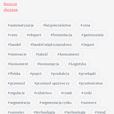
tłuszcze
zbożowe
automatyzacja
bezpieczeństwo
cena
ceny
eksport
fermentacja
gastronomia
handel
handel międzynarodowy
import
innowacje
jakość
konsumenci
konsument
konsumpcja
Logistyka
Polska
popyt
produkcja
przekąski
przemysł
przemysł spożywczy
przetwórstwo
regulacje
rolnictwo
rynek
rynki
segmentacja
segmentacja rynku
surowce
surowiec
technologia
technologie
trend