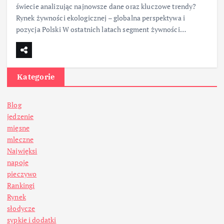
świecie analizując najnowsze dane oraz kluczowe trendy?
Rynek żywności ekologicznej – globalna perspektywa i
pozycja Polski W ostatnich latach segment żywności…
Kategorie
Blog
jedzenie
mięsne
mleczne
Najwięksi
napoje
pieczywo
Rankingi
Rynek
słodycze
sypkie i dodatki