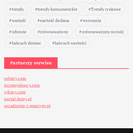
trendy
trendy konsumenckie
Trendy rynkowe
wartość
wartość dodana
wyzwania
zdrowie
zrównoważony
zrównoważony rozwój
łańcuch dostaw
łańcuch wartości
Partnerzy serwisu
rolnicy.com
przemyslowcy.com
rybacy.com
portal-lesny.pl
urzadzenia-i-maszyny.pl