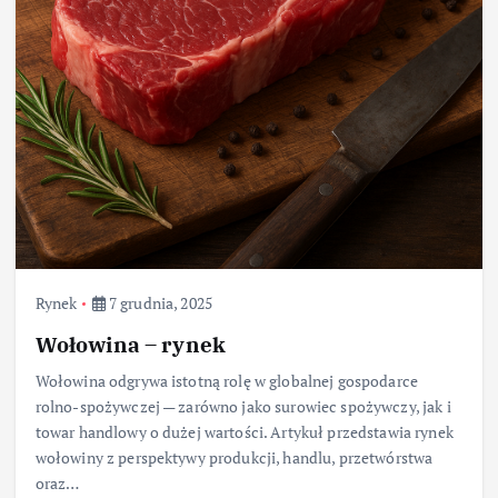
Rynek
7 grudnia, 2025
Wołowina – rynek
Wołowina odgrywa istotną rolę w globalnej gospodarce
rolno-spożywczej — zarówno jako surowiec spożywczy, jak i
towar handlowy o dużej wartości. Artykuł przedstawia rynek
wołowiny z perspektywy produkcji, handlu, przetwórstwa
oraz…