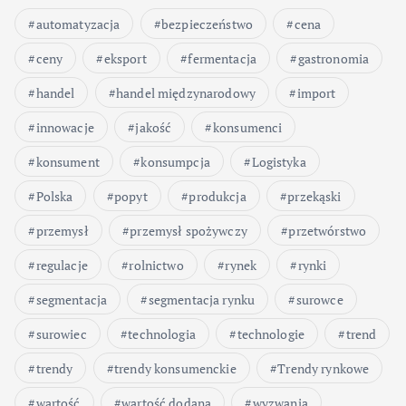
automatyzacja
bezpieczeństwo
cena
ceny
eksport
fermentacja
gastronomia
handel
handel międzynarodowy
import
innowacje
jakość
konsumenci
konsument
konsumpcja
Logistyka
Polska
popyt
produkcja
przekąski
przemysł
przemysł spożywczy
przetwórstwo
regulacje
rolnictwo
rynek
rynki
segmentacja
segmentacja rynku
surowce
surowiec
technologia
technologie
trend
trendy
trendy konsumenckie
Trendy rynkowe
wartość
wartość dodana
wyzwania