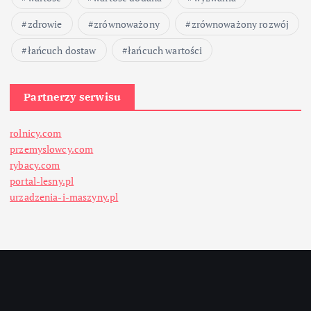
zdrowie
zrównoważony
zrównoważony rozwój
łańcuch dostaw
łańcuch wartości
Partnerzy serwisu
rolnicy.com
przemyslowcy.com
rybacy.com
portal-lesny.pl
urzadzenia-i-maszyny.pl