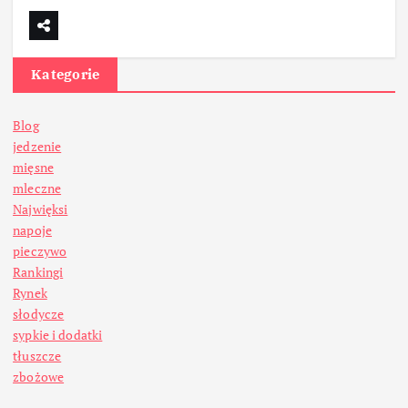
Kategorie
Blog
jedzenie
mięsne
mleczne
Najwięksi
napoje
pieczywo
Rankingi
Rynek
słodycze
sypkie i dodatki
tłuszcze
zbożowe