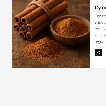
Cyn
Cynamo
zimowy
rynko
spekt
tego…