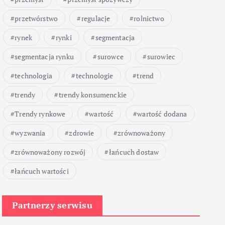
przetwórstwo
regulacje
rolnictwo
rynek
rynki
segmentacja
segmentacja rynku
surowce
surowiec
technologia
technologie
trend
trendy
trendy konsumenckie
Trendy rynkowe
wartość
wartość dodana
wyzwania
zdrowie
zrównoważony
zrównoważony rozwój
łańcuch dostaw
łańcuch wartości
Partnerzy serwisu