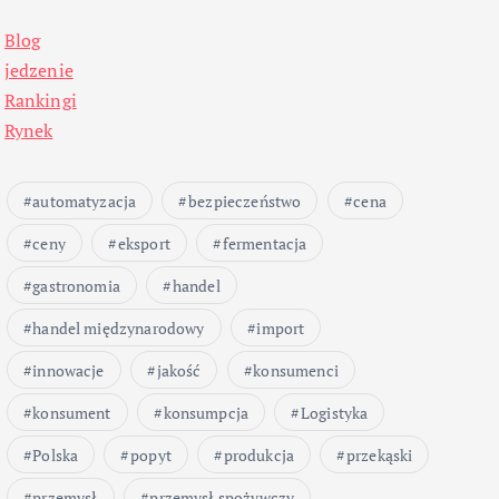
Blog
jedzenie
Rankingi
Rynek
automatyzacja
bezpieczeństwo
cena
ceny
eksport
fermentacja
gastronomia
handel
handel międzynarodowy
import
innowacje
jakość
konsumenci
konsument
konsumpcja
Logistyka
Polska
popyt
produkcja
przekąski
przemysł
przemysł spożywczy