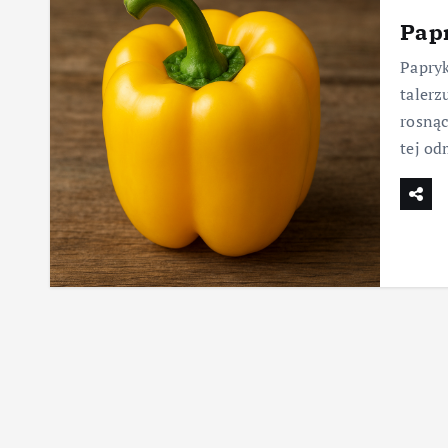
Papr
Papryk
talerz
rosnąc
tej od