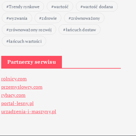
Trendy rynkowe
wartość
wartość dodana
wyzwania
zdrowie
zrównoważony
zrównoważony rozwój
łańcuch dostaw
łańcuch wartości
Partnerzy serwisu
rolnicy.com
przemyslowcy.com
rybacy.com
portal-lesny.pl
urzadzenia-i-maszyny.pl