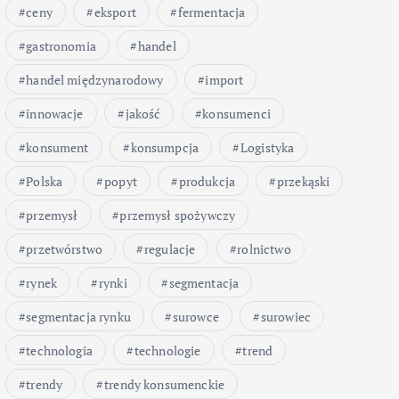
ceny
eksport
fermentacja
gastronomia
handel
handel międzynarodowy
import
innowacje
jakość
konsumenci
konsument
konsumpcja
Logistyka
Polska
popyt
produkcja
przekąski
przemysł
przemysł spożywczy
przetwórstwo
regulacje
rolnictwo
rynek
rynki
segmentacja
segmentacja rynku
surowce
surowiec
technologia
technologie
trend
trendy
trendy konsumenckie