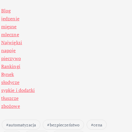
Blog
jedzenie
mięsne
mleczne
Najwięksi
napoje
pieczywo
Rankingi
Rynek
słodycze
sypkie i dodatki
tłuszcze
zbożowe
automatyzacja
bezpieczeństwo
cena