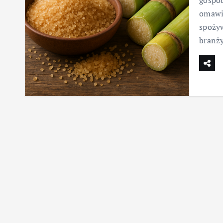
gospod
omawia
spoży
branż