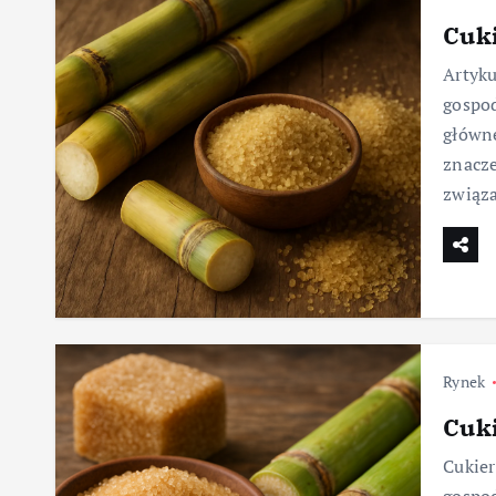
Cuki
Artyku
gospod
główne
znacze
związ
Rynek
Cuki
Cukie