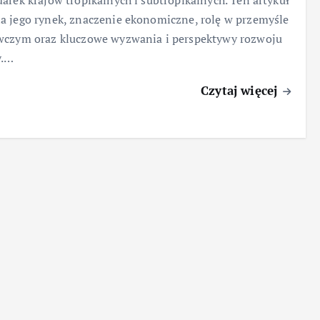
arek krajów tropikalnych i subtropikalnych. Ten artykuł
 jego rynek, znaczenie ekonomiczne, rolę w przemyśle
wczym oraz kluczowe wyzwania i perspektywy rozwoju
y.…
Czytaj więcej