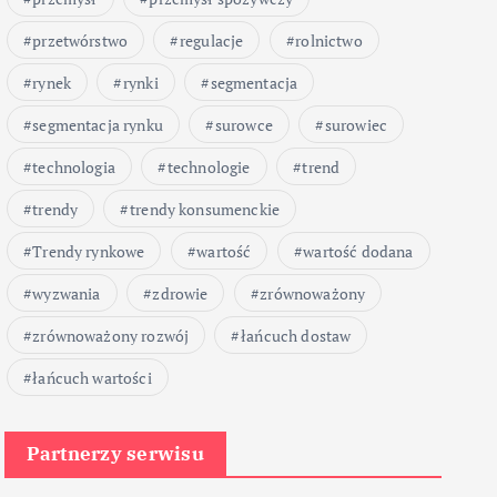
przetwórstwo
regulacje
rolnictwo
rynek
rynki
segmentacja
segmentacja rynku
surowce
surowiec
technologia
technologie
trend
trendy
trendy konsumenckie
Trendy rynkowe
wartość
wartość dodana
wyzwania
zdrowie
zrównoważony
zrównoważony rozwój
łańcuch dostaw
łańcuch wartości
Partnerzy serwisu