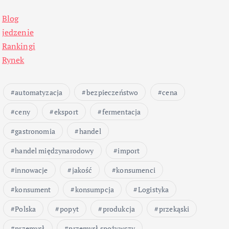
Blog
jedzenie
Rankingi
Rynek
automatyzacja
bezpieczeństwo
cena
ceny
eksport
fermentacja
gastronomia
handel
handel międzynarodowy
import
innowacje
jakość
konsumenci
konsument
konsumpcja
Logistyka
Polska
popyt
produkcja
przekąski
przemysł
przemysł spożywczy