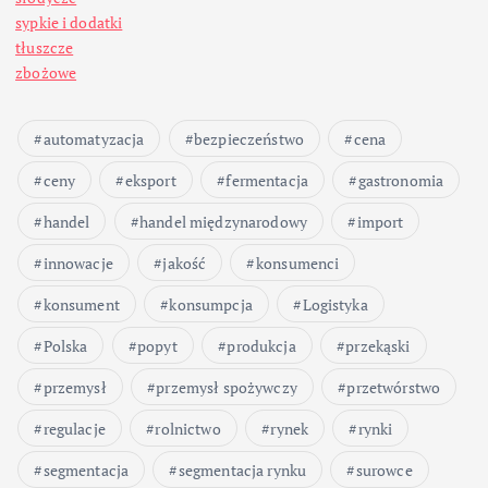
sypkie i dodatki
tłuszcze
zbożowe
automatyzacja
bezpieczeństwo
cena
ceny
eksport
fermentacja
gastronomia
handel
handel międzynarodowy
import
innowacje
jakość
konsumenci
konsument
konsumpcja
Logistyka
Polska
popyt
produkcja
przekąski
przemysł
przemysł spożywczy
przetwórstwo
regulacje
rolnictwo
rynek
rynki
segmentacja
segmentacja rynku
surowce