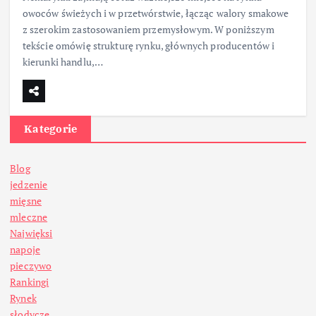
owoców świeżych i w przetwórstwie, łącząc walory smakowe
z szerokim zastosowaniem przemysłowym. W poniższym
tekście omówię strukturę rynku, głównych producentów i
kierunki handlu,…
Kategorie
Blog
jedzenie
mięsne
mleczne
Najwięksi
napoje
pieczywo
Rankingi
Rynek
słodycze