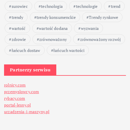
surowiec
technologia
technologie
trend
trendy
trendy konsumenckie
Trendy rynkowe
wartość
wartość dodana
wyzwania
zdrowie
zrównoważony
zrównoważony rozwój
łańcuch dostaw
łańcuch wartości
Partnerzy serwisu
rolnicy.com
przemyslowcy.com
rybacy.com
portal-lesny.pl
urzadzenia-i-maszyny.pl