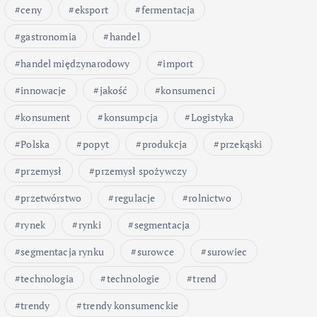
ceny
eksport
fermentacja
gastronomia
handel
handel międzynarodowy
import
innowacje
jakość
konsumenci
konsument
konsumpcja
Logistyka
Polska
popyt
produkcja
przekąski
przemysł
przemysł spożywczy
przetwórstwo
regulacje
rolnictwo
rynek
rynki
segmentacja
segmentacja rynku
surowce
surowiec
technologia
technologie
trend
trendy
trendy konsumenckie