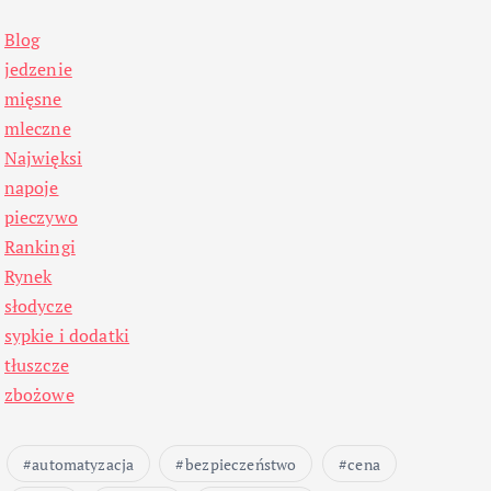
Blog
jedzenie
mięsne
mleczne
Najwięksi
napoje
pieczywo
Rankingi
Rynek
słodycze
sypkie i dodatki
tłuszcze
zbożowe
automatyzacja
bezpieczeństwo
cena