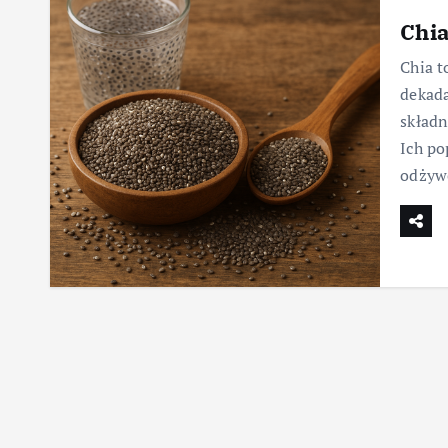
Chia
Chia t
dekada
składn
Ich po
odżyw