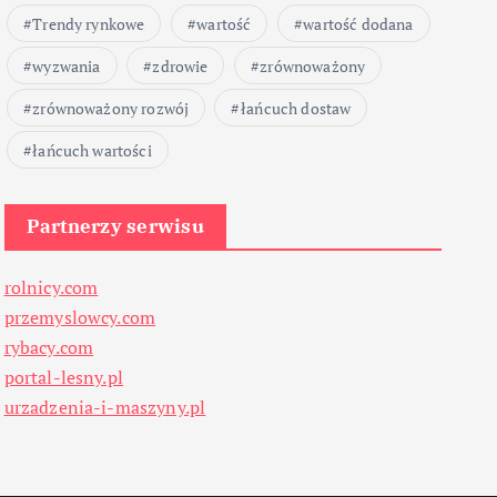
Trendy rynkowe
wartość
wartość dodana
wyzwania
zdrowie
zrównoważony
zrównoważony rozwój
łańcuch dostaw
łańcuch wartości
Partnerzy serwisu
rolnicy.com
przemyslowcy.com
rybacy.com
portal-lesny.pl
urzadzenia-i-maszyny.pl