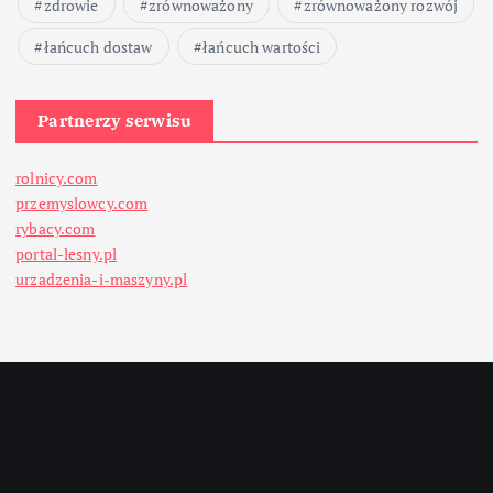
zdrowie
zrównoważony
zrównoważony rozwój
łańcuch dostaw
łańcuch wartości
Partnerzy serwisu
rolnicy.com
przemyslowcy.com
rybacy.com
portal-lesny.pl
urzadzenia-i-maszyny.pl