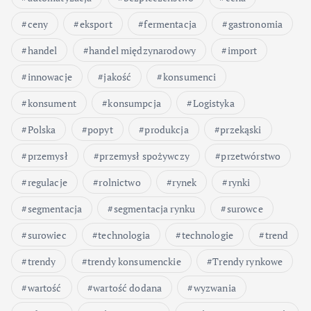
ceny
eksport
fermentacja
gastronomia
handel
handel międzynarodowy
import
innowacje
jakość
konsumenci
konsument
konsumpcja
Logistyka
Polska
popyt
produkcja
przekąski
przemysł
przemysł spożywczy
przetwórstwo
regulacje
rolnictwo
rynek
rynki
segmentacja
segmentacja rynku
surowce
surowiec
technologia
technologie
trend
trendy
trendy konsumenckie
Trendy rynkowe
wartość
wartość dodana
wyzwania