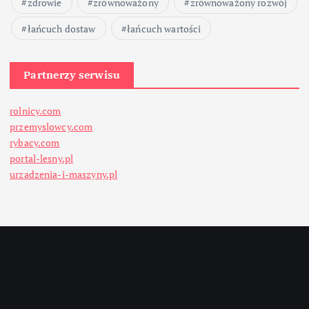
zdrowie
zrównoważony
zrównoważony rozwój
łańcuch dostaw
łańcuch wartości
Partnerzy serwisu
rolnicy.com
przemyslowcy.com
rybacy.com
portal-lesny.pl
urzadzenia-i-maszyny.pl