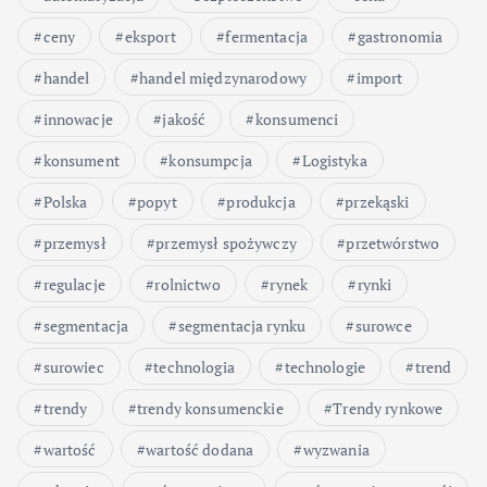
ceny
eksport
fermentacja
gastronomia
handel
handel międzynarodowy
import
innowacje
jakość
konsumenci
konsument
konsumpcja
Logistyka
Polska
popyt
produkcja
przekąski
przemysł
przemysł spożywczy
przetwórstwo
regulacje
rolnictwo
rynek
rynki
segmentacja
segmentacja rynku
surowce
surowiec
technologia
technologie
trend
trendy
trendy konsumenckie
Trendy rynkowe
wartość
wartość dodana
wyzwania