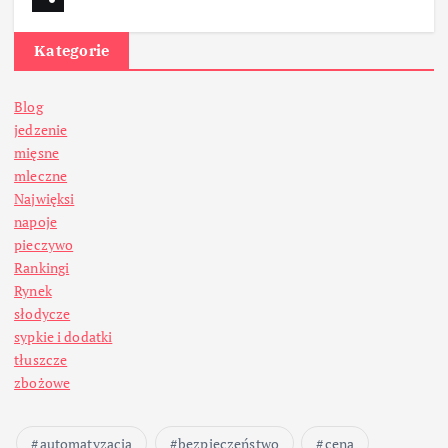
Kategorie
Blog
jedzenie
mięsne
mleczne
Najwięksi
napoje
pieczywo
Rankingi
Rynek
słodycze
sypkie i dodatki
tłuszcze
zbożowe
automatyzacja
bezpieczeństwo
cena