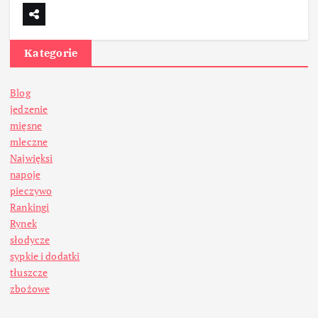
Kategorie
Blog
jedzenie
mięsne
mleczne
Najwięksi
napoje
pieczywo
Rankingi
Rynek
słodycze
sypkie i dodatki
tłuszcze
zbożowe