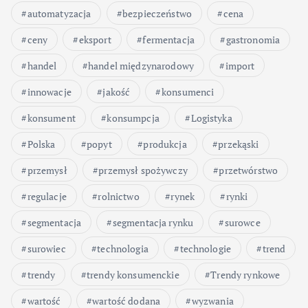
automatyzacja
bezpieczeństwo
cena
ceny
eksport
fermentacja
gastronomia
handel
handel międzynarodowy
import
innowacje
jakość
konsumenci
konsument
konsumpcja
Logistyka
Polska
popyt
produkcja
przekąski
przemysł
przemysł spożywczy
przetwórstwo
regulacje
rolnictwo
rynek
rynki
segmentacja
segmentacja rynku
surowce
surowiec
technologia
technologie
trend
trendy
trendy konsumenckie
Trendy rynkowe
wartość
wartość dodana
wyzwania