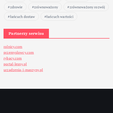
zdrowie
zrównoważony
zrównoważony rozwój
łańcuch dostaw
łańcuch wartości
Partnerzy serwisu
rolnicy.com
przemyslowcy.com
rybacy.com
portal-lesny.pl
urzadzenia-i-maszyny.pl