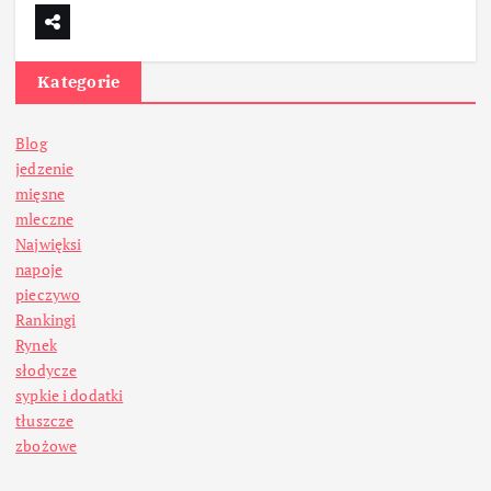
Kategorie
Blog
jedzenie
mięsne
mleczne
Najwięksi
napoje
pieczywo
Rankingi
Rynek
słodycze
sypkie i dodatki
tłuszcze
zbożowe