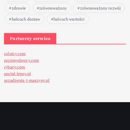
zdrowie
zrównoważony
zrównoważony rozwój
łańcuch dostaw
łańcuch wartości
Partnerzy serwisu
rolnicy.com
przemyslowcy.com
rybacy.com
portal-lesny.pl
urzadzenia-i-maszyny.pl