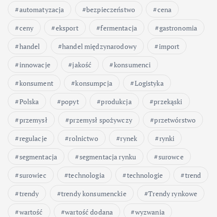
automatyzacja
bezpieczeństwo
cena
ceny
eksport
fermentacja
gastronomia
handel
handel międzynarodowy
import
innowacje
jakość
konsumenci
konsument
konsumpcja
Logistyka
Polska
popyt
produkcja
przekąski
przemysł
przemysł spożywczy
przetwórstwo
regulacje
rolnictwo
rynek
rynki
segmentacja
segmentacja rynku
surowce
surowiec
technologia
technologie
trend
trendy
trendy konsumenckie
Trendy rynkowe
wartość
wartość dodana
wyzwania