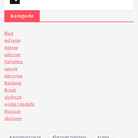
Kategorie
Blog
jedzenie
mięsne
mleczne
Najwięksi
napoje
pieczywo
Rankingi
Rynek
słodycze
sypkie i dodatki
tłuszcze
zbożowe
automatyzacja
bezpieczeństwo
cena