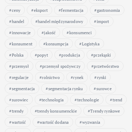
ceny
eksport
fermentacja
gastronomia
handel
handel międzynarodowy
import
innowacje
jakość
konsumenci
konsument
konsumpcja
Logistyka
Polska
popyt
produkcja
przekąski
przemysł
przemysł spożywczy
przetwórstwo
regulacje
rolnictwo
rynek
rynki
segmentacja
segmentacja rynku
surowce
surowiec
technologia
technologie
trend
trendy
trendy konsumenckie
Trendy rynkowe
wartość
wartość dodana
wyzwania