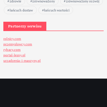
zdrowie
zrównoważony
zrównoważony rozwój
łańcuch dostaw
łańcuch wartości
Partnerzy serwisu
rolnicy.com
przemyslowcy.com
rybacy.com
portal-lesny.pl
urzadzenia-i-maszyny.pl