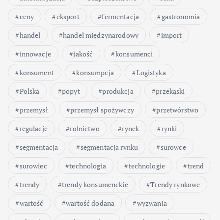
ceny
eksport
fermentacja
gastronomia
handel
handel międzynarodowy
import
innowacje
jakość
konsumenci
konsument
konsumpcja
Logistyka
Polska
popyt
produkcja
przekąski
przemysł
przemysł spożywczy
przetwórstwo
regulacje
rolnictwo
rynek
rynki
segmentacja
segmentacja rynku
surowce
surowiec
technologia
technologie
trend
trendy
trendy konsumenckie
Trendy rynkowe
wartość
wartość dodana
wyzwania