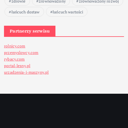
zdrowie
zrównoważony
zrównoważony rozwój
łańcuch dostaw
łańcuch wartości
Partnerzy serwisu
rolnicy.com
przemyslowcy.com
rybacy.com
portal-lesny.pl
urzadzenia-i-maszyny.pl