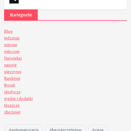
Kategorie
Blog
jedzenie
mięsne
mleczne
Najwięksi
napoje
pieczywo
Rankingi
Rynek
słodycze
sypkie i dodatki
tłuszcze
zbożowe
automatyzacja
bezpieczeństwo
cena