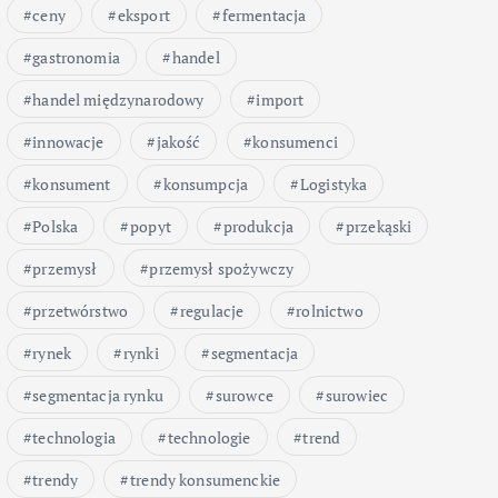
ceny
eksport
fermentacja
gastronomia
handel
handel międzynarodowy
import
innowacje
jakość
konsumenci
konsument
konsumpcja
Logistyka
Polska
popyt
produkcja
przekąski
przemysł
przemysł spożywczy
przetwórstwo
regulacje
rolnictwo
rynek
rynki
segmentacja
segmentacja rynku
surowce
surowiec
technologia
technologie
trend
trendy
trendy konsumenckie