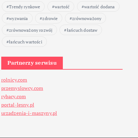
Trendy rynkowe
wartość
wartość dodana
wyzwania
zdrowie
zrównoważony
zrównoważony rozwój
łańcuch dostaw
łańcuch wartości
Partnerzy serwisu
rolnicy.com
przemyslowcy.com
rybacy.com
portal-lesny.pl
urzadzenia-i-maszyny.pl