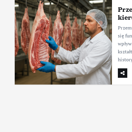
Prze
kier
Przemy
się fu
wpływa
kształ
histor