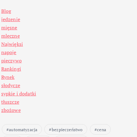
Blog
jedzenie
mięsne
mleczne
Najwięksi
napoje
pieczywo
Rankingi
Rynek
słodycze
sypkie i dodatki
tłuszcze
zbożowe
automatyzacja
bezpieczeństwo
cena