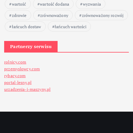
wartość
wartość dodana
wyzwania
zdrowie
zrównoważony
zrównoważony rozwój
łańcuch dostaw
łańcuch wartości
Partnerzy serwisu
rolnicy.com
przemyslowcy.com
rybacy.com
portal-lesny.pl
urzadzenia-i-maszyny.pl