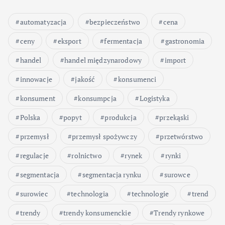
automatyzacja
bezpieczeństwo
cena
ceny
eksport
fermentacja
gastronomia
handel
handel międzynarodowy
import
innowacje
jakość
konsumenci
konsument
konsumpcja
Logistyka
Polska
popyt
produkcja
przekąski
przemysł
przemysł spożywczy
przetwórstwo
regulacje
rolnictwo
rynek
rynki
segmentacja
segmentacja rynku
surowce
surowiec
technologia
technologie
trend
trendy
trendy konsumenckie
Trendy rynkowe