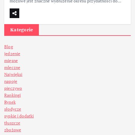
możliwe jest znaczne wydłużenie okresu przydatności do…
Kategorie
Blog
jedzenie
mięsne
mleczne
Najwięksi
napoje
pieczywo
Rankingi
Rynek
słodycze
sypkie i dodatki
tłuszcze
zbożowe