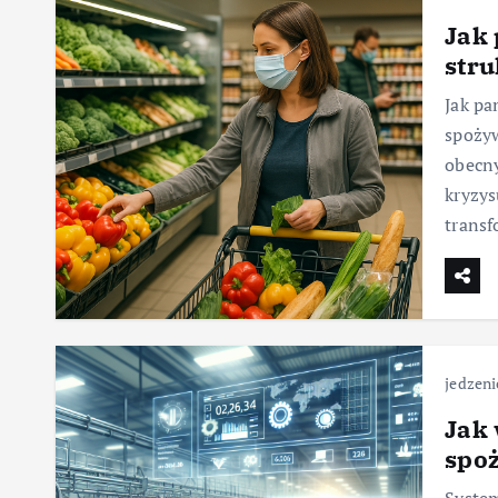
Jak
str
Jak pa
spożyw
obecn
kryzys
transf
jedzeni
Jak
spo