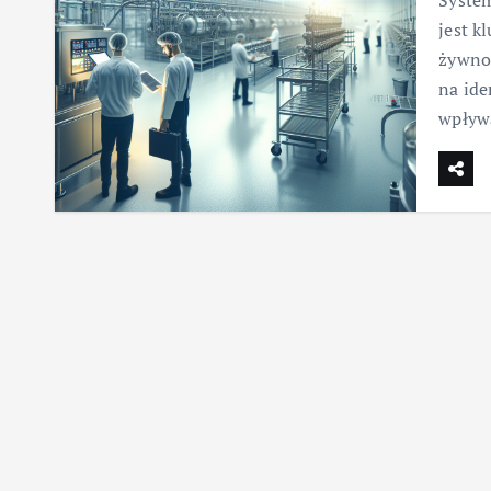
System
jest 
żywnoś
na ide
wpływ