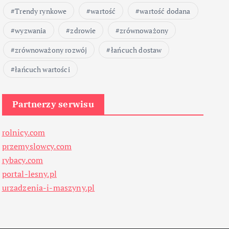
Trendy rynkowe
wartość
wartość dodana
wyzwania
zdrowie
zrównoważony
zrównoważony rozwój
łańcuch dostaw
łańcuch wartości
Partnerzy serwisu
rolnicy.com
przemyslowcy.com
rybacy.com
portal-lesny.pl
urzadzenia-i-maszyny.pl