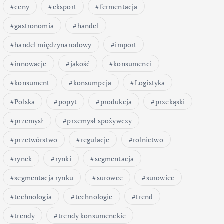
ceny
eksport
fermentacja
gastronomia
handel
handel międzynarodowy
import
innowacje
jakość
konsumenci
konsument
konsumpcja
Logistyka
Polska
popyt
produkcja
przekąski
przemysł
przemysł spożywczy
przetwórstwo
regulacje
rolnictwo
rynek
rynki
segmentacja
segmentacja rynku
surowce
surowiec
technologia
technologie
trend
trendy
trendy konsumenckie