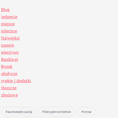
Blog
jedzenie
mięsne
mleczne
Najwięksi
napoje
pieczywo
Rankingi
Rynek
słodycze
sypkie i dodatki
tłuszcze
zbożowe
automatyzacja
bezpieczeństwo
cena