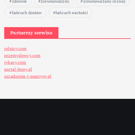
zdrowie
zrównoważony
zrównoważony rozwój
łańcuch dostaw
łańcuch wartości
Partnerzy serwisu
rolnicy.com
przemyslowcy.com
rybacy.com
portal-lesny.pl
urzadzenia-i-maszyny.pl