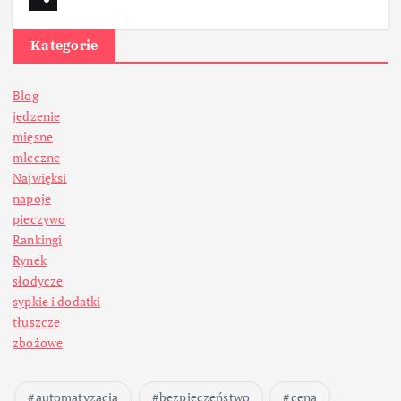
Kategorie
Blog
jedzenie
mięsne
mleczne
Najwięksi
napoje
pieczywo
Rankingi
Rynek
słodycze
sypkie i dodatki
tłuszcze
zbożowe
automatyzacja
bezpieczeństwo
cena