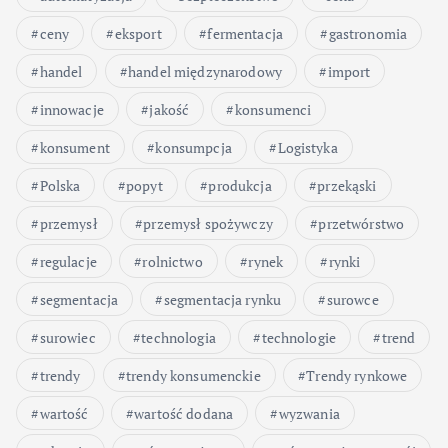
ceny
eksport
fermentacja
gastronomia
handel
handel międzynarodowy
import
innowacje
jakość
konsumenci
konsument
konsumpcja
Logistyka
Polska
popyt
produkcja
przekąski
przemysł
przemysł spożywczy
przetwórstwo
regulacje
rolnictwo
rynek
rynki
segmentacja
segmentacja rynku
surowce
surowiec
technologia
technologie
trend
trendy
trendy konsumenckie
Trendy rynkowe
wartość
wartość dodana
wyzwania