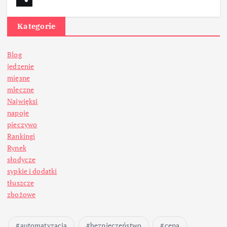
Kategorie
Blog
jedzenie
mięsne
mleczne
Najwięksi
napoje
pieczywo
Rankingi
Rynek
słodycze
sypkie i dodatki
tłuszcze
zbożowe
automatyzacja
bezpieczeństwo
cena