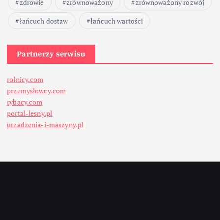
zdrowie
zrównoważony
zrównoważony rozwój
łańcuch dostaw
łańcuch wartości
Partnerzy serwisu
rolnicy.com
przemyslowcy.com
rybacy.com
portal-lesny.pl
urzadzenia-i-maszyny.pl