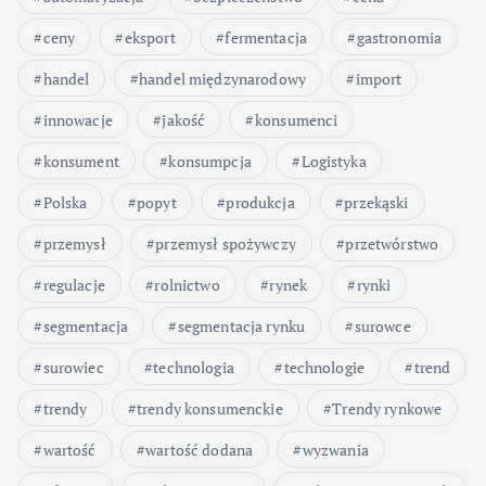
ceny
eksport
fermentacja
gastronomia
handel
handel międzynarodowy
import
innowacje
jakość
konsumenci
konsument
konsumpcja
Logistyka
Polska
popyt
produkcja
przekąski
przemysł
przemysł spożywczy
przetwórstwo
regulacje
rolnictwo
rynek
rynki
segmentacja
segmentacja rynku
surowce
surowiec
technologia
technologie
trend
trendy
trendy konsumenckie
Trendy rynkowe
wartość
wartość dodana
wyzwania