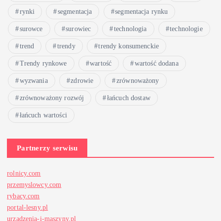
rynki
segmentacja
segmentacja rynku
surowce
surowiec
technologia
technologie
trend
trendy
trendy konsumenckie
Trendy rynkowe
wartość
wartość dodana
wyzwania
zdrowie
zrównoważony
zrównoważony rozwój
łańcuch dostaw
łańcuch wartości
Partnerzy serwisu
rolnicy.com
przemyslowcy.com
rybacy.com
portal-lesny.pl
urzadzenia-i-maszyny.pl