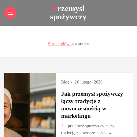
S
Przemysł
k
spożywczy
i
p
t
o
Strona główna
»
autent
c
o
n
t
e
n
Blog
20 lutego, 2026
t
Jak przemysł spożywczy
łączy tradycję z
nowoczesnością w
marketingu
Jak przemysł spożywczy łączy
tradycję z nowoczesnością w