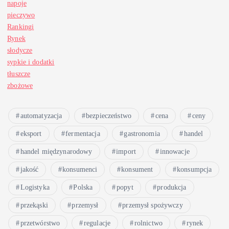
napoje
pieczywo
Rankingi
Rynek
słodycze
sypkie i dodatki
tłuszcze
zbożowe
automatyzacja
bezpieczeństwo
cena
ceny
eksport
fermentacja
gastronomia
handel
handel międzynarodowy
import
innowacje
jakość
konsumenci
konsument
konsumpcja
Logistyka
Polska
popyt
produkcja
przekąski
przemysł
przemysł spożywczy
przetwórstwo
regulacje
rolnictwo
rynek