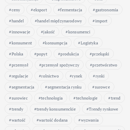
ceny
eksport
fermentacja
gastronomia
handel
handel międzynarodowy
import
innowacje
jakość
konsumenci
konsument
konsumpcja
Logistyka
Polska
popyt
produkcja
przekąski
przemysł
przemysł spożywczy
przetwórstwo
regulacje
rolnictwo
rynek
rynki
segmentacja
segmentacja rynku
surowce
surowiec
technologia
technologie
trend
trendy
trendy konsumenckie
Trendy rynkowe
wartość
wartość dodana
wyzwania