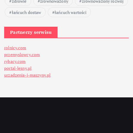
zdrowie
zrównoważony
zrównoważony rozwój
łańcuch dostaw
łańcuch wartości
Partnerzy serwisu
rolnicy.com
przemyslowcy.com
rybacy.com
portal-lesny.pl
urzadzenia-i-maszyny.pl