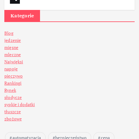
Kategorie
Blog
jedzenie
mięsne
mleczne
Najwięksi
napoje
pieczywo
Rankingi
Rynek
słodycze
sypkie i dodatki
tłuszcze
zbożowe
automatyzacja
bezpieczeństwo
cena