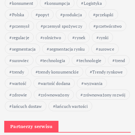
konsument
konsumpcja
Logistyka
Polska
popyt
produkcja
przekąski
przemysł
przemysł spożywczy
przetwórstwo
regulacje
rolnictwo
rynek
rynki
segmentacja
segmentacja rynku
surowce
surowiec
technologia
technologie
trend
trendy
trendy konsumenckie
Trendy rynkowe
wartość
wartość dodana
wyzwania
zdrowie
zrównoważony
zrównoważony rozwój
łańcuch dostaw
łańcuch wartości
Partnerzy serwisu