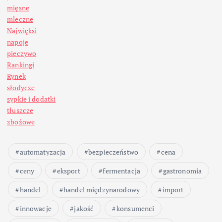
mięsne
mleczne
Najwięksi
napoje
pieczywo
Rankingi
Rynek
słodycze
sypkie i dodatki
tłuszcze
zbożowe
automatyzacja
bezpieczeństwo
cena
ceny
eksport
fermentacja
gastronomia
handel
handel międzynarodowy
import
innowacje
jakość
konsumenci