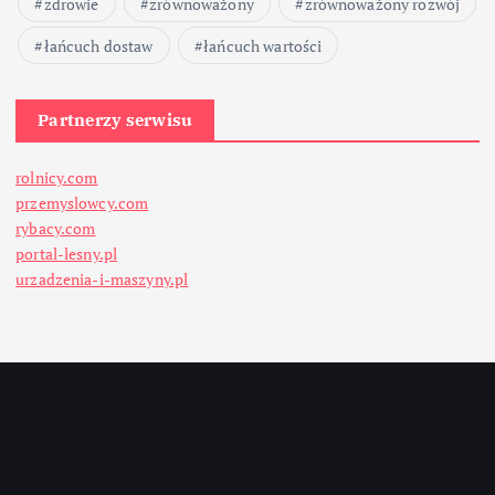
zdrowie
zrównoważony
zrównoważony rozwój
łańcuch dostaw
łańcuch wartości
Partnerzy serwisu
rolnicy.com
przemyslowcy.com
rybacy.com
portal-lesny.pl
urzadzenia-i-maszyny.pl