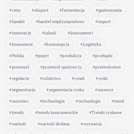
ceny
eksport
fermentacja
gastronomia
handel
handel międzynarodowy
import
innowacje
jakość
konsumenci
konsument
konsumpcja
Logistyka
Polska
popyt
produkcja
przekąski
przemysł
przemysł spożywczy
przetwórstwo
regulacje
rolnictwo
rynek
rynki
segmentacja
segmentacja rynku
surowce
surowiec
technologia
technologie
trend
trendy
trendy konsumenckie
Trendy rynkowe
wartość
wartość dodana
wyzwania