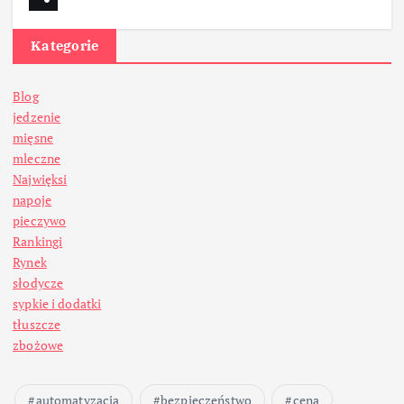
Kategorie
Blog
jedzenie
mięsne
mleczne
Najwięksi
napoje
pieczywo
Rankingi
Rynek
słodycze
sypkie i dodatki
tłuszcze
zbożowe
automatyzacja
bezpieczeństwo
cena