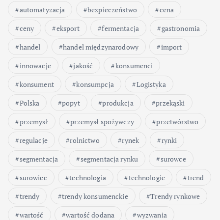
automatyzacja
bezpieczeństwo
cena
ceny
eksport
fermentacja
gastronomia
handel
handel międzynarodowy
import
innowacje
jakość
konsumenci
konsument
konsumpcja
Logistyka
Polska
popyt
produkcja
przekąski
przemysł
przemysł spożywczy
przetwórstwo
regulacje
rolnictwo
rynek
rynki
segmentacja
segmentacja rynku
surowce
surowiec
technologia
technologie
trend
trendy
trendy konsumenckie
Trendy rynkowe
wartość
wartość dodana
wyzwania