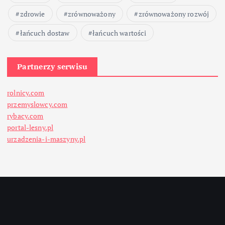
zdrowie
zrównoważony
zrównoważony rozwój
łańcuch dostaw
łańcuch wartości
Partnerzy serwisu
rolnicy.com
przemyslowcy.com
rybacy.com
portal-lesny.pl
urzadzenia-i-maszyny.pl