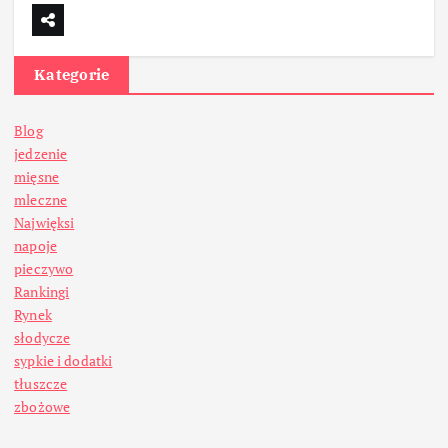
Kategorie
Blog
jedzenie
mięsne
mleczne
Najwięksi
napoje
pieczywo
Rankingi
Rynek
słodycze
sypkie i dodatki
tłuszcze
zbożowe