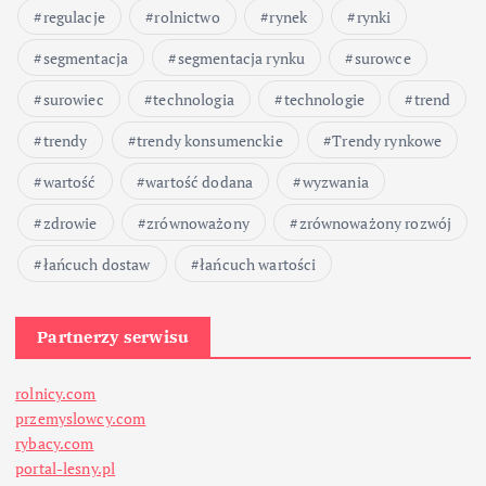
regulacje
rolnictwo
rynek
rynki
segmentacja
segmentacja rynku
surowce
surowiec
technologia
technologie
trend
trendy
trendy konsumenckie
Trendy rynkowe
wartość
wartość dodana
wyzwania
zdrowie
zrównoważony
zrównoważony rozwój
łańcuch dostaw
łańcuch wartości
Partnerzy serwisu
rolnicy.com
przemyslowcy.com
rybacy.com
portal-lesny.pl