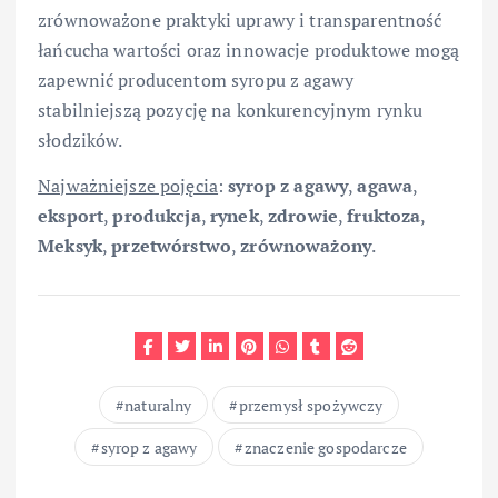
zrównoważone praktyki uprawy i transparentność
łańcucha wartości oraz innowacje produktowe mogą
zapewnić producentom syropu z agawy
stabilniejszą pozycję na konkurencyjnym rynku
słodzików.
Najważniejsze pojęcia
:
syrop z agawy
,
agawa
,
eksport
,
produkcja
,
rynek
,
zdrowie
,
fruktoza
,
Meksyk
,
przetwórstwo
,
zrównoważony
.
naturalny
przemysł spożywczy
syrop z agawy
znaczenie gospodarcze