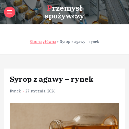
S
Przemysł
k
spożywczy
i
p
t
o
Strona główna
»
Syrop z agawy – rynek
c
o
n
t
e
n
Syrop z agawy – rynek
t
Rynek
27 stycznia, 2026