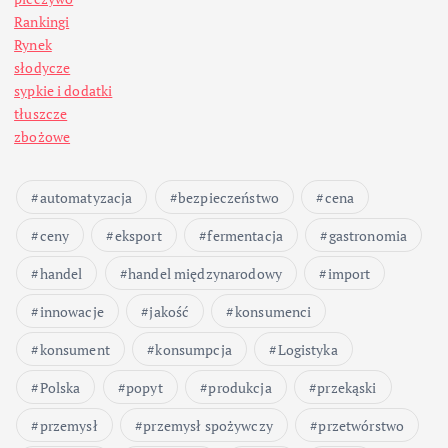
Rankingi
Rynek
słodycze
sypkie i dodatki
tłuszcze
zbożowe
automatyzacja
bezpieczeństwo
cena
ceny
eksport
fermentacja
gastronomia
handel
handel międzynarodowy
import
innowacje
jakość
konsumenci
konsument
konsumpcja
Logistyka
Polska
popyt
produkcja
przekąski
przemysł
przemysł spożywczy
przetwórstwo