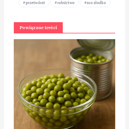
przetwórst
rolnictwo
sos słodko
Powiązane treści