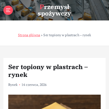
S
Przemysł
k
spożywczy
i
p
t
o
Strona główna
»
Ser topiony w plastrach – rynek
c
o
n
t
e
n
Ser topiony w plastrach –
t
rynek
Rynek
14 czerwca, 2026