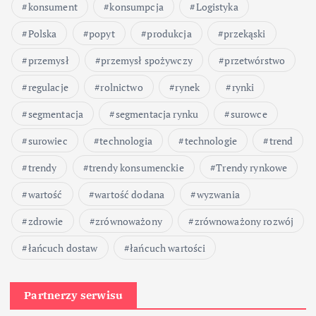
konsument
konsumpcja
Logistyka
Polska
popyt
produkcja
przekąski
przemysł
przemysł spożywczy
przetwórstwo
regulacje
rolnictwo
rynek
rynki
segmentacja
segmentacja rynku
surowce
surowiec
technologia
technologie
trend
trendy
trendy konsumenckie
Trendy rynkowe
wartość
wartość dodana
wyzwania
zdrowie
zrównoważony
zrównoważony rozwój
łańcuch dostaw
łańcuch wartości
Partnerzy serwisu