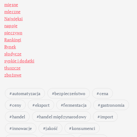
mięsne
mleczne
Najwięksi
napoje
pieczywo
Rankingi
Rynek
słodycze
sypkie i dodatki
tłuszcze
zbożowe
automatyzacja
bezpieczeństwo
cena
ceny
eksport
fermentacja
gastronomia
handel
handel międzynarodowy
import
innowacje
jakość
konsumenci