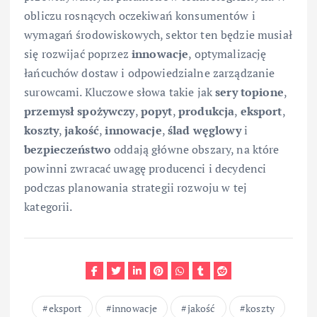
obliczu rosnących oczekiwań konsumentów i
wymagań środowiskowych, sektor ten będzie musiał
się rozwijać poprzez
innowacje
, optymalizację
łańcuchów dostaw i odpowiedzialne zarządzanie
surowcami. Kluczowe słowa takie jak
sery topione
,
przemysł spożywczy
,
popyt
,
produkcja
,
eksport
,
koszty
,
jakość
,
innowacje
,
ślad węglowy
i
bezpieczeństwo
oddają główne obszary, na które
powinni zwracać uwagę producenci i decydenci
podczas planowania strategii rozwoju w tej
kategorii.
eksport
innowacje
jakość
koszty