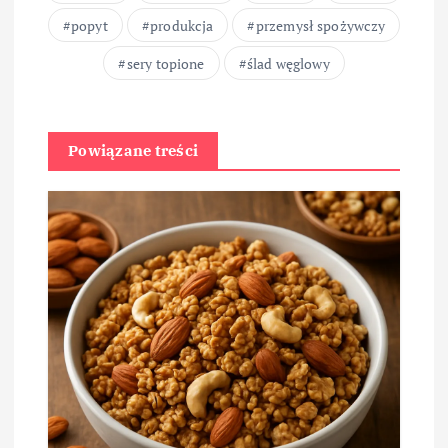
popyt
produkcja
przemysł spożywczy
sery topione
ślad węglowy
Powiązane treści