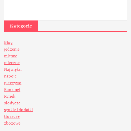
Kategorie
Blog
jedzenie
mięsne
mleczne
Najwięksi
napoje
pieczywo
Rankingi
Rynek
słodycze
sypkie i dodatki
tłuszcze
zbożowe