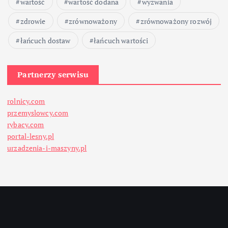
wartość
wartość dodana
wyzwania
zdrowie
zrównoważony
zrównoważony rozwój
łańcuch dostaw
łańcuch wartości
Partnerzy serwisu
rolnicy.com
przemyslowcy.com
rybacy.com
portal-lesny.pl
urzadzenia-i-maszyny.pl