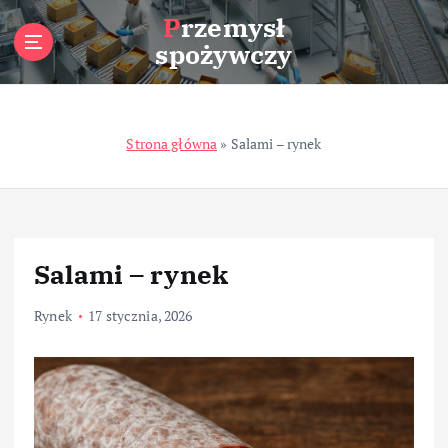
S
Przemysł
k
spożywczy
i
p
t
o
Strona główna
»
Salami – rynek
c
o
n
t
e
n
Salami – rynek
t
Rynek
17 stycznia, 2026