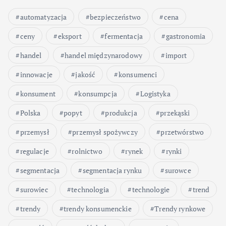
automatyzacja
bezpieczeństwo
cena
ceny
eksport
fermentacja
gastronomia
handel
handel międzynarodowy
import
innowacje
jakość
konsumenci
konsument
konsumpcja
Logistyka
Polska
popyt
produkcja
przekąski
przemysł
przemysł spożywczy
przetwórstwo
regulacje
rolnictwo
rynek
rynki
segmentacja
segmentacja rynku
surowce
surowiec
technologia
technologie
trend
trendy
trendy konsumenckie
Trendy rynkowe