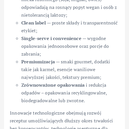
odpowiadają na rosnący popyt wegan i osób z
nietolerancją laktozy;
Clean label
— proste składy i transparentność
etykiet;
Single-serve i convenience
— wygodne
opakowania jednoosobowe oraz porcje do
zabrania;
Premiumizacja
— smaki gourmet, dodatki
takie jak karmel, esencje waniliowe
najwyższej jakości, tekstury premium;
Zrównoważone opakowania
i redukcja
odpadów – opakowania recyklingowalne,
biodegradowalne lub zwrotne.
Innowacje technologiczne obejmują rozwój
receptur umożliwiających dłuższy okres trwałości
bez konserwantów, technologie aseptyczne dla