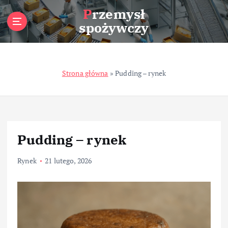
S
Przemysł
k
spożywczy
i
p
t
o
Strona główna
»
Pudding – rynek
c
o
n
t
e
n
Pudding – rynek
t
Rynek
21 lutego, 2026