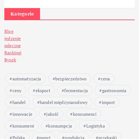
Kategorie
Blog
jedzenie
mleczne
Rankingi
Rynek
automatyzacja
bezpieczeństwo
cena
ceny
eksport
fermentacja
gastronomia
handel
handel międzynarodowy
import
innowacje
jakość
konsumenci
konsument
konsumpcja
Logistyka
Polska
popyt
produkcja
przekąski