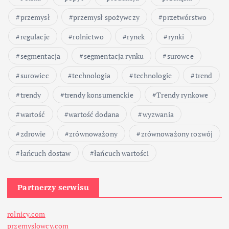
przemysł
przemysł spożywczy
przetwórstwo
regulacje
rolnictwo
rynek
rynki
segmentacja
segmentacja rynku
surowce
surowiec
technologia
technologie
trend
trendy
trendy konsumenckie
Trendy rynkowe
wartość
wartość dodana
wyzwania
zdrowie
zrównoważony
zrównoważony rozwój
łańcuch dostaw
łańcuch wartości
Partnerzy serwisu
rolnicy.com
przemyslowcy.com