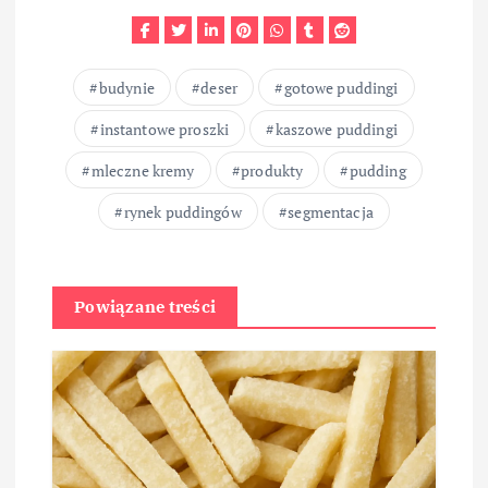
budynie
deser
gotowe puddingi
instantowe proszki
kaszowe puddingi
mleczne kremy
produkty
pudding
rynek puddingów
segmentacja
Powiązane treści