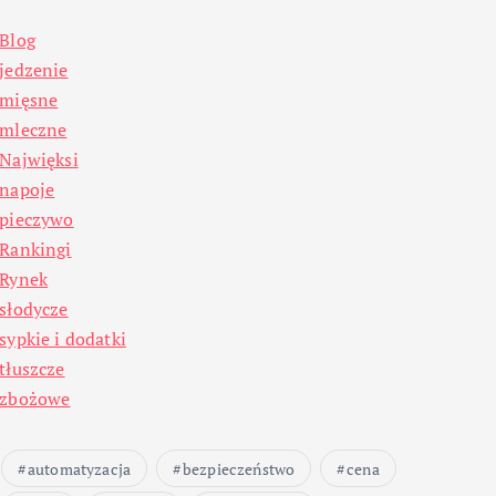
Blog
jedzenie
mięsne
mleczne
Najwięksi
napoje
pieczywo
Rankingi
Rynek
słodycze
sypkie i dodatki
tłuszcze
zbożowe
automatyzacja
bezpieczeństwo
cena