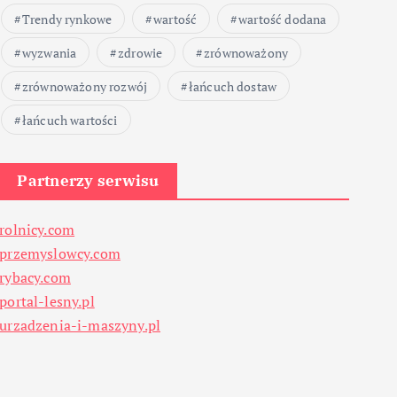
Trendy rynkowe
wartość
wartość dodana
wyzwania
zdrowie
zrównoważony
zrównoważony rozwój
łańcuch dostaw
łańcuch wartości
Partnerzy serwisu
rolnicy.com
przemyslowcy.com
rybacy.com
portal-lesny.pl
urzadzenia-i-maszyny.pl