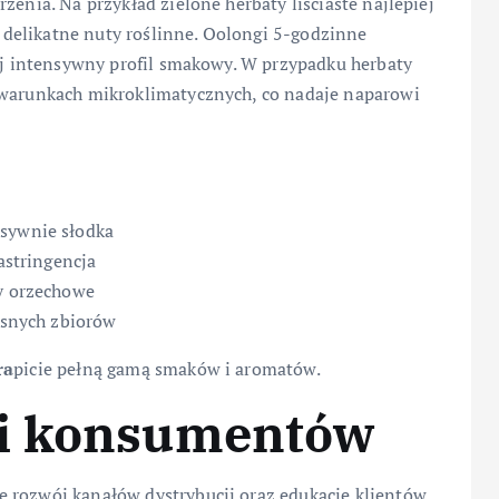
zenia. Na przykład zielone herbaty liściaste najlepiej
delikatne nuty roślinne. Oolongi 5-godzinne
iej intensywny profil smakowy. W przypadku herbaty
 warunkach mikroklimatycznych, co nadaje naparowi
nsywnie słodka
 astringencja
ty orzechowe
zesnych zbiorów
ra
picie pełną gamą smaków i aromatów.
 i konsumentów
 rozwój kanałów dystrybucji oraz edukację klientów.