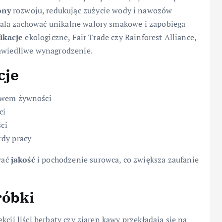
ony
rozwoju, redukując zużycie wody i nawozów
ala zachować unikalne walory smakowe i zapobiega
fikacje
ekologiczne, Fair Trade czy Rainforest Alliance,
rawiedliwe wynagrodzenie.
cje
twem żywności
ci
ci
rdy pracy
wać
jakość
i pochodzenie surowca, co zwiększa zaufanie
róbki
cji liści herbaty czy ziaren kawy przekładają się na