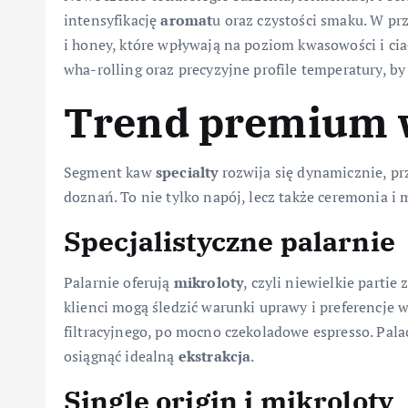
intensyfikację
aromat
u oraz czystości smaku. W p
i honey, które wpływają na poziom kwasowości i ciał
wha-rolling oraz precyzyjne profile temperatury, 
Trend premium 
Segment kaw
specialty
rozwija się dynamicznie, pr
doznań. To nie tylko napój, lecz także ceremonia 
Specjalistyczne palarnie
Palarnie oferują
mikroloty
, czyli niewielkie parti
klienci mogą śledzić warunki uprawy i preferencje 
filtracyjnego, po mocno czekoladowe espresso. Pala
osiągnąć idealną
ekstrakcja
.
Single origin i mikroloty