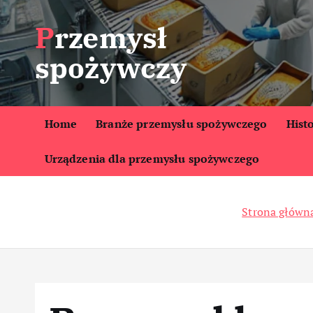
S
Przemysł
k
i
spożywczy
p
t
o
c
Home
Branże przemysłu spożywczego
Hist
o
Urządzenia dla przemysłu spożywczego
n
t
e
Strona główn
n
t