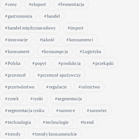
ceny
eksport
fermentacja
gastronomia
handel
handel międzynarodowy
import
innowacje
jakość
konsumenci
konsument
konsumpcja
Logistyka
Polska
popyt
produkcja
przekąski
przemysł
przemysł spożywczy
przetwórstwo
regulacje
rolnictwo
rynek
rynki
segmentacja
segmentacja rynku
surowce
surowiec
technologia
technologie
trend
trendy
trendy konsumenckie