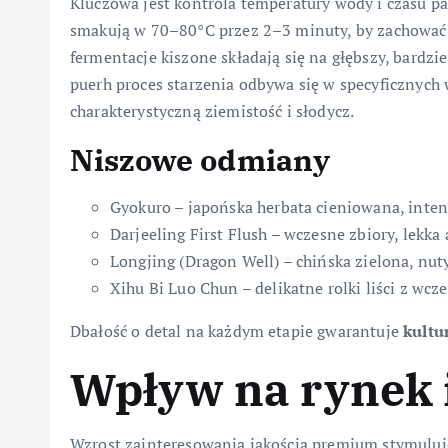
Kluczowa jest kontrola temperatury wody i czasu par
smakują w 70–80°C przez 2–3 minuty, by zachować 
fermentacje kiszone składają się na głębszy, bardz
puerh proces starzenia odbywa się w specyficznych
charakterystyczną ziemistość i słodycz.
Niszowe odmiany
Gyokuro – japońska herbata cieniowana, inte
Darjeeling First Flush – wczesne zbiory, lekka
Longjing (Dragon Well) – chińska zielona, nu
Xihu Bi Luo Chun – delikatne rolki liści z wc
Dbałość o detal na każdym etapie gwarantuje
kultu
Wpływ na rynek
Wzrost zainteresowania jakością premium stymuluje