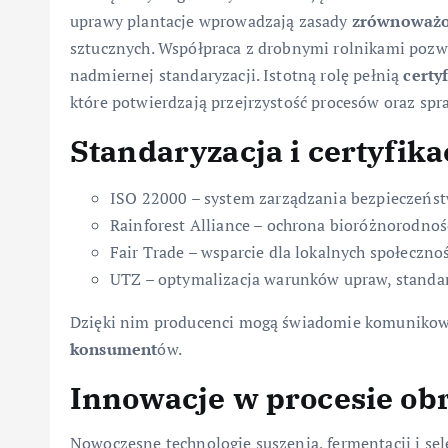
uprawy plantacje wprowadza
ją
zasady
zrównoważ
sztucznych. Współpraca z drobnymi rolnikami pozw
nadmiernej standaryzacji. Istotną rolę pełnią
certy
które potwierdzają przejrzystość procesów oraz sp
Standaryzacja i certyfika
ISO 22000 – system zarządzania bezpieczeńs
Rainforest Alliance – ochrona bioróżnorodnoś
Fair Trade – wsparcie dla lokalnych społecznoś
UTZ – optymalizacja warunków upraw, standa
Dzięki nim producenci mogą świadomie komuniko
konsument
ów.
Innowacje w procesie ob
Nowoczesne technologie suszenia, fermentacji i selek