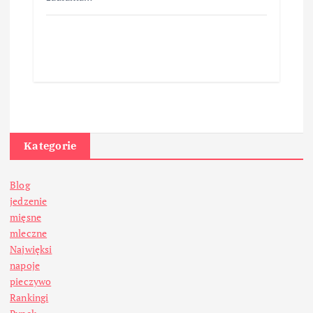
Kategorie
Blog
jedzenie
mięsne
mleczne
Najwięksi
napoje
pieczywo
Rankingi