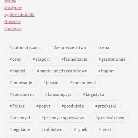
Rynek
słodycze
sypkie i dodatki
tłuszcze
zbożowe
automatyzacja
bezpieczeństwo
cena
ceny
eksport
fermentacja
gastronomia
handel
handel międzynarodowy
import
innowacje
jakość
konsumenci
konsument
konsumpcja
Logistyka
Polska
popyt
produkcja
przekąski
przemysł
przemysł spożywczy
przetwórstwo
regulacje
rolnictwo
rynek
rynki