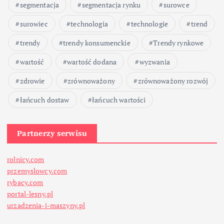
segmentacja
segmentacja rynku
surowce
surowiec
technologia
technologie
trend
trendy
trendy konsumenckie
Trendy rynkowe
wartość
wartość dodana
wyzwania
zdrowie
zrównoważony
zrównoważony rozwój
łańcuch dostaw
łańcuch wartości
Partnerzy serwisu
rolnicy.com
przemyslowcy.com
rybacy.com
portal-lesny.pl
urzadzenia-i-maszyny.pl