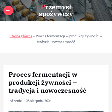
S
Przemysł
k
spożywczy
i
p
t
o
Strona główna
»
Proces fermentacji w produkcji żywności –
c
tradycja i nowoczesność
o
n
t
e
n
t
Proces fermentacji w
produkcji żywności –
tradycja i nowoczesność
jedzenie
28 sierpnia, 2024