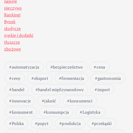
napoje
pieczywo
Rankingi
Rynek
słodycze
sypkie i dodatki
tłuszcze
zbożowe
automatyzacja
bezpieczeństwo
cena
ceny
eksport
fermentacja
gastronomia
handel
handel międzynarodowy
import
innowacje
jakość
konsumenci
konsument
konsumpcja
Logistyka
Polska
popyt
produkcja
przekąski