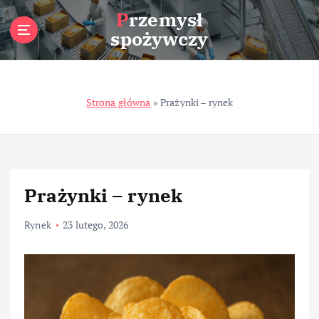
S
Przemysł
k
spożywczy
i
p
t
o
Strona główna
»
Prażynki – rynek
c
o
n
t
e
n
Prażynki – rynek
t
Rynek
23 lutego, 2026