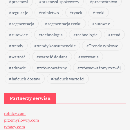
przemysł
przemysł spożywczy
przetwórstwo
regulacje
rolnictwo
rynek
rynki
segmentacja
segmentacja rynku
surowce
surowiec
technologia
technologie
trend
trendy
trendy konsumenckie
Trendy rynkowe
wartość
wartość dodana
wyzwania
zdrowie
zrównoważony
zrównoważony rozwój
łańcuch dostaw
łańcuch wartości
Partnerzy serwisu
rolnicy.com
przemyslowcy.com
rybacy.com