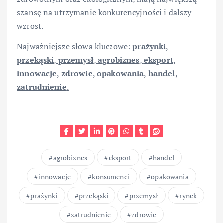
szansę na utrzymanie konkurencyjności i dalszy
wzrost.
Najważniejsze słowa kluczowe:
prażynki
,
przekąski
,
przemysł
,
agrobiznes
,
eksport
,
innowacje
,
zdrowie
,
opakowania
,
handel
,
zatrudnienie
.
agrobiznes
eksport
handel
innowacje
konsumenci
opakowania
prażynki
przekąski
przemysł
rynek
zatrudnienie
zdrowie