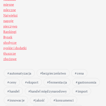
mięsne
o
mleczne
Najwięksi
n
napoje
pieczywo
i
Rankingi
Rynek
c
słodycze
sypkie i dodatki
o
tłuszcze
zbożowe
w
automatyzacja
bezpieczeństwo
cena
a
ceny
eksport
fermentacja
gastronomia
n
handel
handel międzynarodowy
import
i
innowacje
jakość
konsumenci