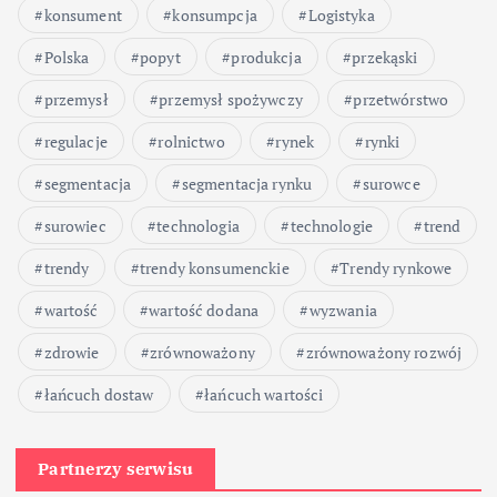
konsument
konsumpcja
Logistyka
e
Polska
popyt
produkcja
przekąski
w
przemysł
przemysł spożywczy
przetwórstwo
p
regulacje
rolnictwo
rynek
rynki
segmentacja
segmentacja rynku
surowce
i
surowiec
technologia
technologie
trend
s
trendy
trendy konsumenckie
Trendy rynkowe
ó
wartość
wartość dodana
wyzwania
w
zdrowie
zrównoważony
zrównoważony rozwój
łańcuch dostaw
łańcuch wartości
Partnerzy serwisu