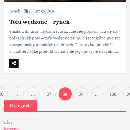
Rynek
28 lutego, 2026
Tofu wędzone – rynek
Smakowita, aromatyczna i coraz częściej pojawiająca się na
półkach sklepów — tofu wędzone zajmuje szczególne miejsce
w segmencie produktów roślinnych. Ten artykuł przybliża
charakterystykę produktu, analizuje jego pozycję na rynku,…
1
…
37
38
39
…
100
S
Kategorie
t
Blog
r
jedzenie