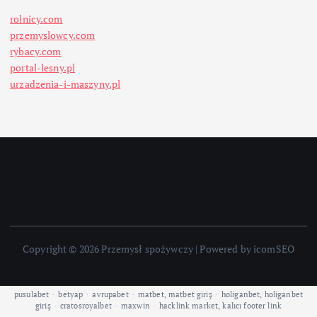
rolnicy.com
przemyslowcy.com
rybacy.com
portal-lesny.pl
urzadzenia-i-maszyny.pl
Copyright © 2026 Przemysł spożywczy | Powered by icomSEO
pusulabet
·
betyap
·
avrupabet
·
matbet, matbet giriş
·
holiganbet, holiganbet
giriş
·
cratosroyalbet
·
maxwin
·
hacklink market, kalıcı footer link