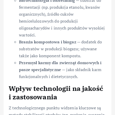
Biotechnologia i biorefining
— substrat do
fermentacji (np. produkcja etanolu, kwasów
organicznych), źródło cukrów
hemicelulozowych do produkcji
oligosacharydów i innych produktów wysokiej
wartości.
Branża kompostowa i biogaz
— dodatek do
substratów w produkcji biogazu; używane
także jako komponent kompostu.
Przemysł karmy dla zwierząt domowych i
pasze specjalistyczne
— jako składnik karm
funkcjonalnych i dietetycznych.
Wpływ technologii na jakość
i zastosowania
Z technologicznego punktu widzenia kluczowe są
metody stabilizacji otrębów (np. prażenie, suszenie,