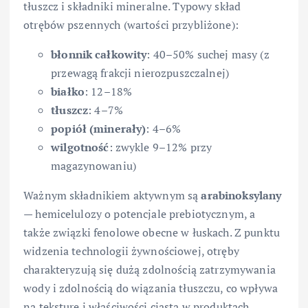
tłuszcz i składniki mineralne. Typowy skład
otrębów pszennych (wartości przybliżone):
błonnik całkowity
: 40–50% suchej masy (z
przewagą frakcji nierozpuszczalnej)
białko
: 12–18%
tłuszcz
: 4–7%
popiół (minerały)
: 4–6%
wilgotność
: zwykle 9–12% przy
magazynowaniu)
Ważnym składnikiem aktywnym są
arabinoksylany
— hemicelulozy o potencjale prebiotycznym, a
także związki fenolowe obecne w łuskach. Z punktu
widzenia technologii żywnościowej, otręby
charakteryzują się dużą zdolnością zatrzymywania
wody i zdolnością do wiązania tłuszczu, co wpływa
na teksturę i właściwości ciasta w produktach