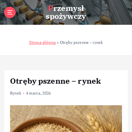
S
Przemysł
k
spożywczy
i
p
t
o
Strona główna
»
Otręby pszenne – rynek
c
o
n
t
e
n
Otręby pszenne – rynek
t
Rynek
4 marca, 2026