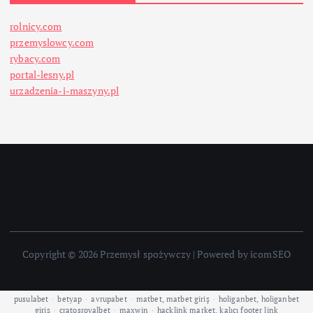
rolnicy.com
przemyslowcy.com
rybacy.com
portal-lesny.pl
urzadzenia-i-maszyny.pl
Copyright © 2026 Przemysł spożywczy | Powered by icomSEO
pusulabet
·
betyap
·
avrupabet
·
matbet, matbet giriş
·
holiganbet, holiganbet
giriş
·
cratosroyalbet
·
maxwin
·
hacklink market, kalıcı footer link