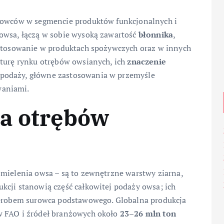
urowców w segmencie produktów funkcjonalnych i
owsa, łączą w sobie wysoką zawartość
błonnika
,
astosowanie w produktach spożywczych oraz w innych
kturę rynku otrębów owsianych, ich
znaczenie
 podaży, główne zastosowania w przemyśle
waniami.
ja otrębów
 mielenia owsa – są to zewnętrzne warstwy ziarna,
kcji stanowią część całkowitej podaży owsa; ich
rzerobem surowca podstawowego. Globalna produkcja
w FAO i źródeł branżowych około
23–26 mln ton