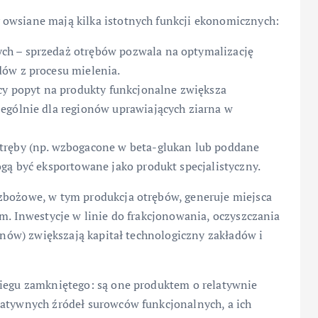
owsiane mają kilka istotnych funkcji ekonomicznych:
ch – sprzedaż otrębów pozwala na optymalizację
dów z procesu mielenia.
ący popyt na produkty funkcjonalne zwiększa
ególnie dla regionów uprawiających ziarna w
tręby (np. wzbogacone w beta-glukan lub poddane
gą być eksportowane jako produkt specjalistyczny.
zbożowe, w tym produkcja otrębów, generuje miejsca
ym. Inwestycje w linie do frakcjonowania, oczyszczania
kanów) zwiększają kapitał technologiczny zakładów i
biegu zamkniętego: są one produktem o relatywnie
natywnych źródeł surowców funkcjonalnych, a ich