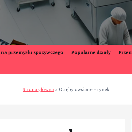
oria przemysłu spożywczego
Popularne działy
Przem
Strona główna
»
Otręby owsiane – rynek