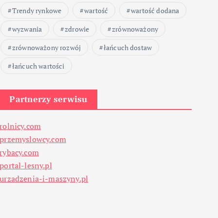
Trendy rynkowe
wartość
wartość dodana
wyzwania
zdrowie
zrównoważony
zrównoważony rozwój
łańcuch dostaw
łańcuch wartości
Partnerzy serwisu
rolnicy.com
przemyslowcy.com
rybacy.com
portal-lesny.pl
urzadzenia-i-maszyny.pl