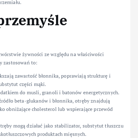
rzemiału.
przemyśle
twórstwie żywności ze względu na właściwości
y zastosowań to:
kszają zawartość błonnika, poprawiają strukturę i
ubstytut części mąki.
odatkiem do musli, granoli i batonów energetycznych.
źródło beta-glukanów i błonnika, otręby znajdują
o obniżające cholesterol lub wspierające przewód
tręby mogą działać jako stabilizator, substytut tłuszczu
skotłuszczowych produktach mięsnych.