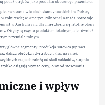
bilną podaż otrębów jako produktu ubocznego przemiału.
ropie, zwłaszcza w krajach skandynawskich i w Polsce,
i w rolnictwie; w Ameryce Północnej Kanada pozostaje
iast w Australii i na Ukrainie zbiera się istotne plony
czy. Otręby są często produktem lokalnym, ale również
ętym przemiale rolnym.
trzy główne segmenty: produkcja surowca (uprawa
az dalsza obróbka i dystrybucja (np. na rynek
zególnych etapach zależą od skali zakładów, stopnia
 szybko osiągają wyższe ceny) oraz od stosowania
miczne i wpływ