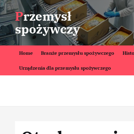
S
Przemysł
k
i
spożywczy
p
t
o
c
Home
Branże przemysłu spożywczego
Hist
o
Urządzenia dla przemysłu spożywczego
n
t
e
n
t