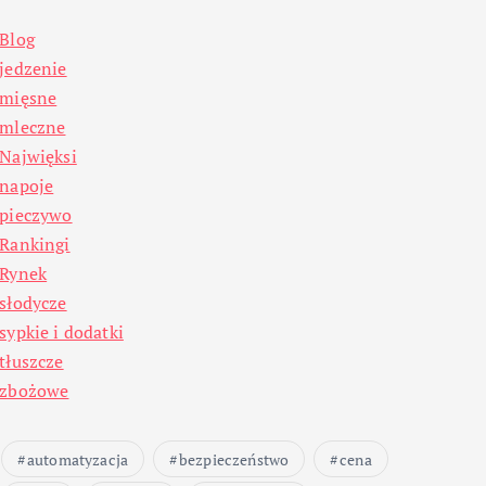
Blog
jedzenie
mięsne
mleczne
Najwięksi
napoje
pieczywo
Rankingi
Rynek
słodycze
sypkie i dodatki
tłuszcze
zbożowe
automatyzacja
bezpieczeństwo
cena