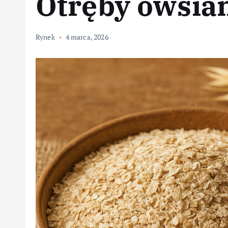
Otręby owsia
Rynek
4 marca, 2026