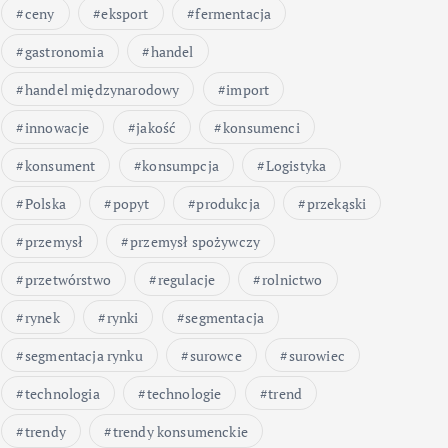
ceny
eksport
fermentacja
gastronomia
handel
handel międzynarodowy
import
innowacje
jakość
konsumenci
konsument
konsumpcja
Logistyka
Polska
popyt
produkcja
przekąski
przemysł
przemysł spożywczy
przetwórstwo
regulacje
rolnictwo
rynek
rynki
segmentacja
segmentacja rynku
surowce
surowiec
technologia
technologie
trend
trendy
trendy konsumenckie