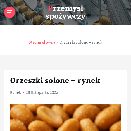
S
Przemysł
k
spożywczy
i
p
t
o
Strona główna
»
Orzeszki solone – rynek
c
o
n
t
e
n
Orzeszki solone – rynek
t
Rynek
28 listopada, 2025