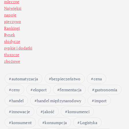
mleczne
Najwięksi
napoje
pieczywo
Rankingi
Rynek
słodycze
sypkie i dodatki
tłuszcze
zbożowe
automatyzacja
bezpieczeństwo
cena
ceny
eksport
fermentacja
gastronomia
handel
handel międzynarodowy
import
innowacje
jakość
konsumenci
konsument
konsumpcja
Logistyka