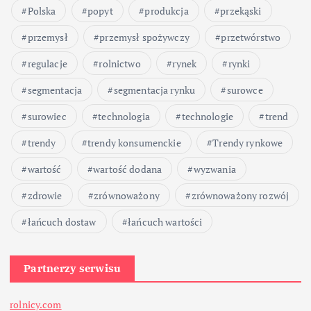
Polska
popyt
produkcja
przekąski
przemysł
przemysł spożywczy
przetwórstwo
regulacje
rolnictwo
rynek
rynki
segmentacja
segmentacja rynku
surowce
surowiec
technologia
technologie
trend
trendy
trendy konsumenckie
Trendy rynkowe
wartość
wartość dodana
wyzwania
zdrowie
zrównoważony
zrównoważony rozwój
łańcuch dostaw
łańcuch wartości
Partnerzy serwisu
rolnicy.com