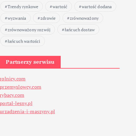
Trendy rynkowe
wartość
wartość dodana
wyzwania
zdrowie
zrównoważony
zrównoważony rozwój
łańcuch dostaw
łańcuch wartości
Partnerzy serwisu
rolnicy.com
przemyslowcy.com
rybacy.com
portal-lesny.pl
urzadzenia-i-maszyny.pl