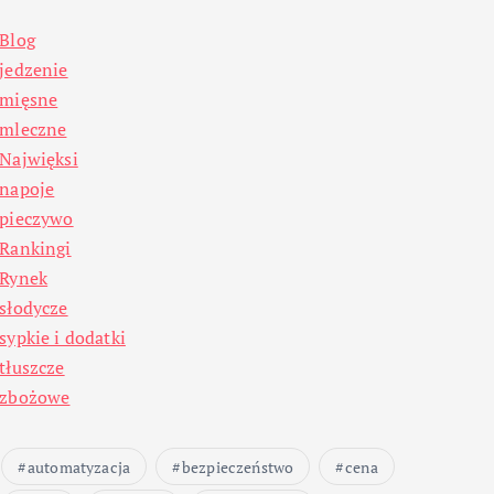
Blog
jedzenie
mięsne
mleczne
Najwięksi
napoje
pieczywo
Rankingi
Rynek
słodycze
sypkie i dodatki
tłuszcze
zbożowe
automatyzacja
bezpieczeństwo
cena