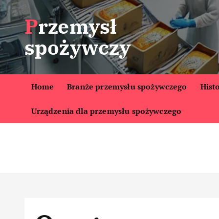
S
Przemysł
k
i
spożywczy
p
t
o
c
Home
Branże przemysłu spożywczego
Hist
o
Urządzenia dla przemysłu spożywczego
n
t
e
n
t