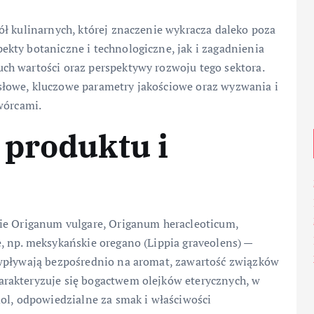
ół kulinarnych, której znaczenie wykracza daleko poza
kty botaniczne i technologiczne, jak i zagadnienia
h wartości oraz perspektywy rozwoju tego sektora.
łowe, kluczowe parametry jakościowe oraz wyzwania i
wórcami.
 produktu i
nie Origanum vulgare, Origanum heracleoticum,
, np. meksykańskie oregano (Lippia graveolens) —
 wpływają bezpośrednio na aromat, zawartość związków
arakteryzuje się bogactwem olejków eterycznych, w
ol, odpowiedzialne za smak i właściwości