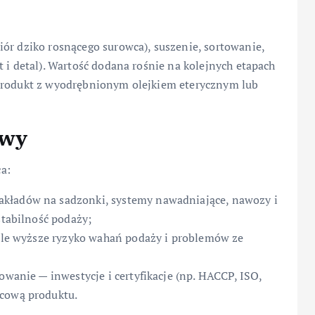
ór dziko rosnącego surowca), suszenie, sortowanie,
 i detal). Wartość dodana rośnie na kolejnych etapach
 produkt z wyodrębnionym olejkiem eterycznym lub
awy
a:
akładów na sadzonki, systemy nawadniające, nawozy i
stabilność podaży;
, ale wyższe ryzyko wahań podaży i problemów ze
owanie — inwestycje i certyfikacje (np. HACCP, ISO,
ńcową produktu.