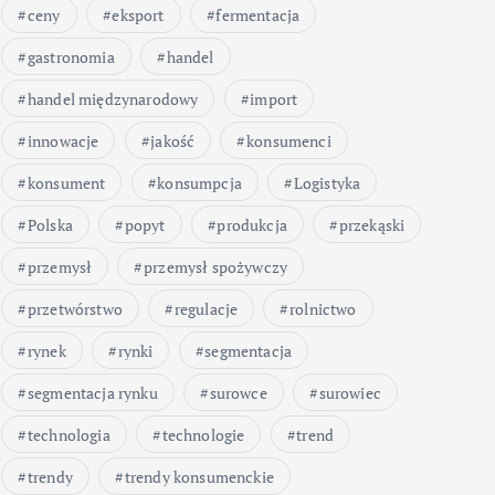
ceny
eksport
fermentacja
gastronomia
handel
handel międzynarodowy
import
innowacje
jakość
konsumenci
konsument
konsumpcja
Logistyka
Polska
popyt
produkcja
przekąski
przemysł
przemysł spożywczy
przetwórstwo
regulacje
rolnictwo
rynek
rynki
segmentacja
segmentacja rynku
surowce
surowiec
technologia
technologie
trend
trendy
trendy konsumenckie