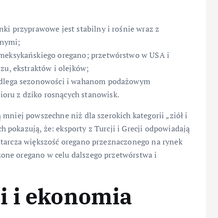
ki przyprawowe jest stabilny i rośnie wraz z
tnymi;
 meksykańskiego oregano; przetwórstwo w USA i
zu, ekstraktów i olejków;
podlega sezonowości i wahanom podażowym
oru z dziko rosnących stanowisk.
 mniej powszechne niż dla szerokich kategorii „ziół i
pokazują, że: eksporty z Turcji i Grecji odpowiadają
starcza większość oregano przeznaczonego na rynek
one oregano w celu dalszego przetwórstwa i
i i ekonomia