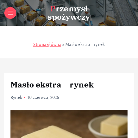
S
Przemysł
k
spożywczy
i
p
t
o
Strona główna
»
Masło ekstra – rynek
c
o
n
t
e
n
Masło ekstra – rynek
t
Rynek
10 czerwca, 2026