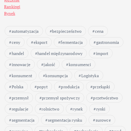
Rankingi
Rynek
automatyzacja
bezpieczeństwo
cena
ceny
eksport
fermentacja
gastronomia
handel
handel międzynarodowy
import
innowacje
jakość
konsumenci
konsument
konsumpcja
Logistyka
Polska
popyt
produkcja
przekąski
przemysł
przemysł spożywczy
przetwórstwo
regulacje
rolnictwo
rynek
rynki
segmentacja
segmentacja rynku
surowce