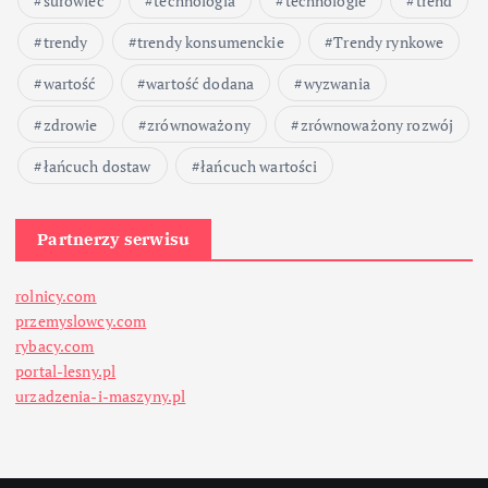
surowiec
technologia
technologie
trend
trendy
trendy konsumenckie
Trendy rynkowe
wartość
wartość dodana
wyzwania
zdrowie
zrównoważony
zrównoważony rozwój
łańcuch dostaw
łańcuch wartości
Partnerzy serwisu
rolnicy.com
przemyslowcy.com
rybacy.com
portal-lesny.pl
urzadzenia-i-maszyny.pl