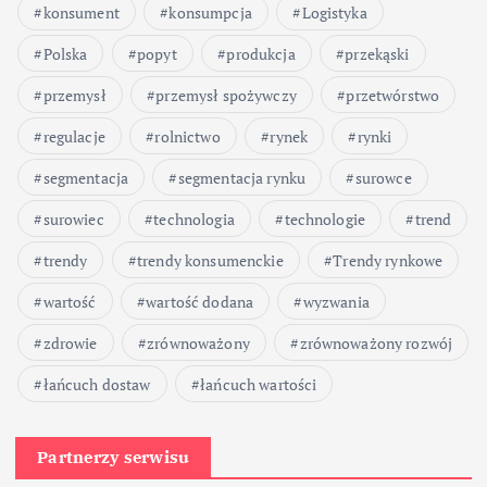
konsument
konsumpcja
Logistyka
Polska
popyt
produkcja
przekąski
przemysł
przemysł spożywczy
przetwórstwo
regulacje
rolnictwo
rynek
rynki
segmentacja
segmentacja rynku
surowce
surowiec
technologia
technologie
trend
trendy
trendy konsumenckie
Trendy rynkowe
wartość
wartość dodana
wyzwania
zdrowie
zrównoważony
zrównoważony rozwój
łańcuch dostaw
łańcuch wartości
Partnerzy serwisu