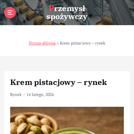
S
Przemysł
k
spożywczy
i
p
t
o
Strona główna
»
Krem pistacjowy – rynek
c
o
n
t
e
n
Krem pistacjowy – rynek
t
Rynek
14 lutego, 2026