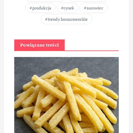
produkcja
rynek
surowiec
trendy konsumenckie
Powiązane treści