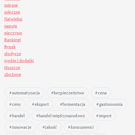
mięsne
mleczne
Najwięksi
napoje
pieczywo
Rankingi
Rynek
słodycze
sypkie i dodatki
tłuszcze
zbożowe
automatyzacja
bezpieczeństwo
cena
ceny
eksport
fermentacja
gastronomia
handel
handel międzynarodowy
import
innowacje
jakość
konsumenci