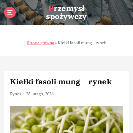
S
Przemysł
k
spożywczy
i
p
t
o
Strona główna
»
Kiełki fasoli mung – rynek
c
o
n
t
e
n
Kiełki fasoli mung – rynek
t
Rynek
28 lutego, 2026