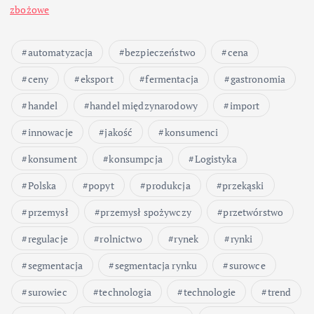
zbożowe
automatyzacja
bezpieczeństwo
cena
ceny
eksport
fermentacja
gastronomia
handel
handel międzynarodowy
import
innowacje
jakość
konsumenci
konsument
konsumpcja
Logistyka
Polska
popyt
produkcja
przekąski
przemysł
przemysł spożywczy
przetwórstwo
regulacje
rolnictwo
rynek
rynki
segmentacja
segmentacja rynku
surowce
surowiec
technologia
technologie
trend