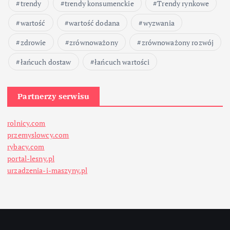
trendy
trendy konsumenckie
Trendy rynkowe
wartość
wartość dodana
wyzwania
zdrowie
zrównoważony
zrównoważony rozwój
łańcuch dostaw
łańcuch wartości
Partnerzy serwisu
rolnicy.com
przemyslowcy.com
rybacy.com
portal-lesny.pl
urzadzenia-i-maszyny.pl