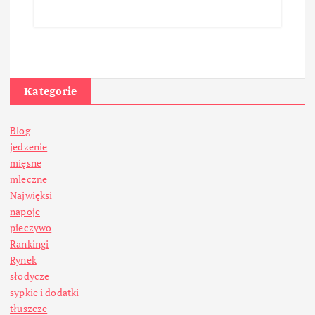
Kategorie
Blog
jedzenie
mięsne
mleczne
Najwięksi
napoje
pieczywo
Rankingi
Rynek
słodycze
sypkie i dodatki
tłuszcze