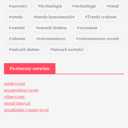
surowiec
technologia
technologie
trend
trendy
trendy konsumenckie
Trendy rynkowe
wartość
wartość dodana
wyzwania
zdrowie
zrównoważony
zrównoważony rozwój
łańcuch dostaw
łańcuch wartości
Partnerzy serwisu
rolnicy.com
przemyslowcy.com
rybacy.com
portal-lesny.pl
urzadzenia-i-maszyny.pl