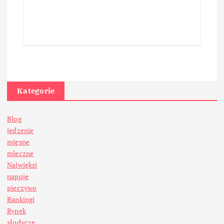
Kategorie
Blog
jedzenie
mięsne
mleczne
Najwięksi
napoje
pieczywo
Rankingi
Rynek
słodycze