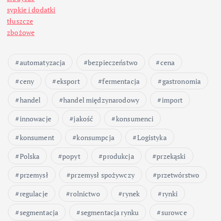
sypkie i dodatki
tłuszcze
zbożowe
automatyzacja
bezpieczeństwo
cena
ceny
eksport
fermentacja
gastronomia
handel
handel międzynarodowy
import
innowacje
jakość
konsumenci
konsument
konsumpcja
Logistyka
Polska
popyt
produkcja
przekąski
przemysł
przemysł spożywczy
przetwórstwo
regulacje
rolnictwo
rynek
rynki
segmentacja
segmentacja rynku
surowce