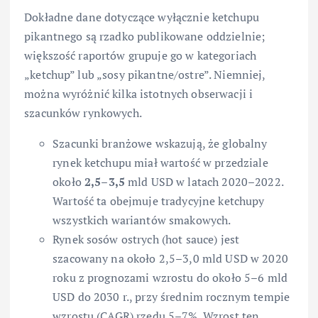
Dokładne dane dotyczące wyłącznie ketchupu
pikantnego są rzadko publikowane oddzielnie;
większość raportów grupuje go w kategoriach
„ketchup” lub „sosy pikantne/ostre”. Niemniej,
można wyróżnić kilka istotnych obserwacji i
szacunków rynkowych.
Szacunki branżowe wskazują, że globalny
rynek ketchupu miał wartość w przedziale
około
2,5–3,5
mld USD w latach 2020–2022.
Wartość ta obejmuje tradycyjne ketchupy
wszystkich wariantów smakowych.
Rynek sosów ostrych (hot sauce) jest
szacowany na około 2,5–3,0 mld USD w 2020
roku z prognozami wzrostu do około 5–6 mld
USD do 2030 r., przy średnim rocznym tempie
wzrostu (CAGR) rzędu 5–7%. Wzrost ten