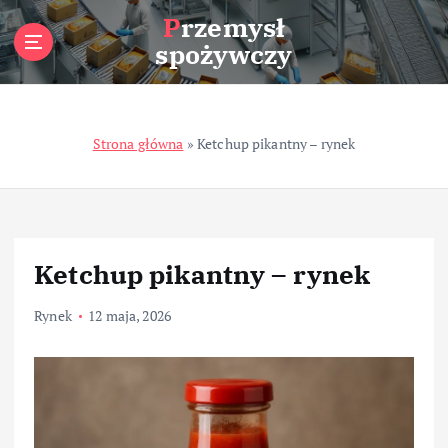
S
Przemysł
k
spożywczy
i
p
t
o
Strona główna
»
Ketchup pikantny – rynek
c
o
n
t
e
n
Ketchup pikantny – rynek
t
Rynek
12 maja, 2026